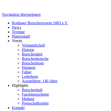
Navigation überspringen
Rodinger Burschenverein 1883 e.V.
News
Termine
Platzerstadl
Verein
Vorstandschaft
Historie
Burschenlied
Burschenkutsche
Burschenhorn
Humpen
Fahne
Lederhose
Ausstellung: 140 Jahre
Highlights
Burschenball
Faschingszeitung
Maitanz
Preisschafkopfen
Kontakt