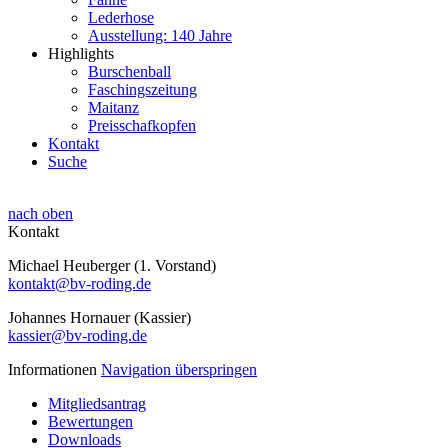
Lederhose
Ausstellung: 140 Jahre
Highlights
Burschenball
Faschingszeitung
Maitanz
Preisschafkopfen
Kontakt
Suche
nach oben
Kontakt
Michael Heuberger (1. Vorstand)
kontakt@bv-roding.de
Johannes Hornauer (Kassier)
kassier@bv-roding.de
Informationen
Navigation überspringen
Mitgliedsantrag
Bewertungen
Downloads