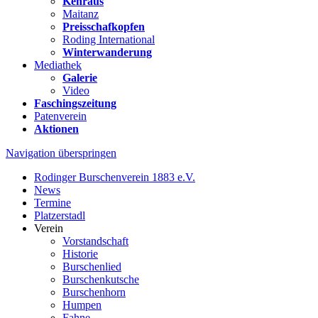
Kehraus
Maitanz
Preisschafkopfen
Roding International
Winterwanderung
Mediathek
Galerie
Video
Faschingszeitung
Patenverein
Aktionen
Navigation überspringen
Rodinger Burschenverein 1883 e.V.
News
Termine
Platzerstadl
Verein
Vorstandschaft
Historie
Burschenlied
Burschenkutsche
Burschenhorn
Humpen
Fahne