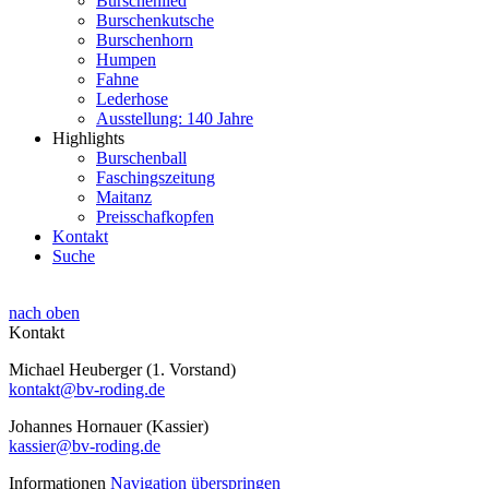
Burschenlied
Burschenkutsche
Burschenhorn
Humpen
Fahne
Lederhose
Ausstellung: 140 Jahre
Highlights
Burschenball
Faschingszeitung
Maitanz
Preisschafkopfen
Kontakt
Suche
nach oben
Kontakt
Michael Heuberger (1. Vorstand)
kontakt@bv-roding.de
Johannes Hornauer (Kassier)
kassier@bv-roding.de
Informationen
Navigation überspringen