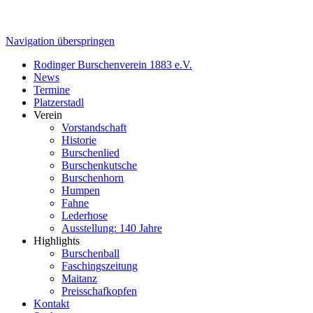
Navigation überspringen
Rodinger Burschenverein 1883 e.V.
News
Termine
Platzerstadl
Verein
Vorstandschaft
Historie
Burschenlied
Burschenkutsche
Burschenhorn
Humpen
Fahne
Lederhose
Ausstellung: 140 Jahre
Highlights
Burschenball
Faschingszeitung
Maitanz
Preisschafkopfen
Kontakt