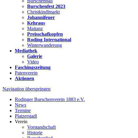
Burschenball
Burschenfest 2023
Christkindlmarkt
Johannifeuer
Kehraus
Maitanz
Preisschafkopfen
Roding International
Winterwanderung
Mediathek
Galerie
Video
Faschingszeitung
Patenverein
Aktionen
Navigation überspringen
Rodinger Burschenverein 1883 e.V.
News
Termine
Platzerstadl
Verein
Vorstandschaft
Historie