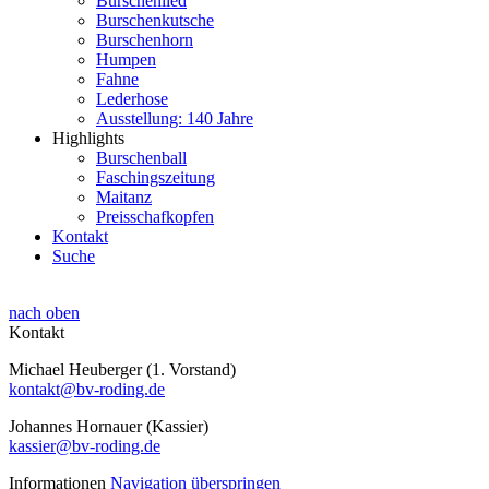
Burschenlied
Burschenkutsche
Burschenhorn
Humpen
Fahne
Lederhose
Ausstellung: 140 Jahre
Highlights
Burschenball
Faschingszeitung
Maitanz
Preisschafkopfen
Kontakt
Suche
nach oben
Kontakt
Michael Heuberger (1. Vorstand)
kontakt@bv-roding.de
Johannes Hornauer (Kassier)
kassier@bv-roding.de
Informationen
Navigation überspringen