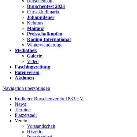
Burschenball
Burschenfest 2023
Christkindlmarkt
Johannifeuer
Kehraus
Maitanz
Preisschafkopfen
Roding International
Winterwanderung
Mediathek
Galerie
Video
Faschingszeitung
Patenverein
Aktionen
Navigation überspringen
Rodinger Burschenverein 1883 e.V.
News
Termine
Platzerstadl
Verein
Vorstandschaft
Historie