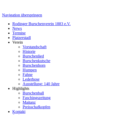
Navigation überspringen
Rodinger Burschenverein 1883 e.V.
News
Termine
Platzerstadl
Verein
Vorstandschaft
Historie
Burschenlied
Burschenkutsche
Burschenhorn
Humpen
Fahne
Lederhose
Ausstellung: 140 Jahre
Highlights
Burschenball
Faschingszeitung
Maitanz
Preisschafkopfen
Kontakt