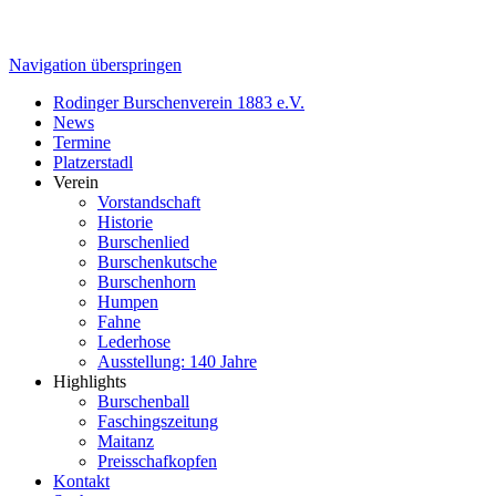
Navigation überspringen
Rodinger Burschenverein 1883 e.V.
News
Termine
Platzerstadl
Verein
Vorstandschaft
Historie
Burschenlied
Burschenkutsche
Burschenhorn
Humpen
Fahne
Lederhose
Ausstellung: 140 Jahre
Highlights
Burschenball
Faschingszeitung
Maitanz
Preisschafkopfen
Kontakt