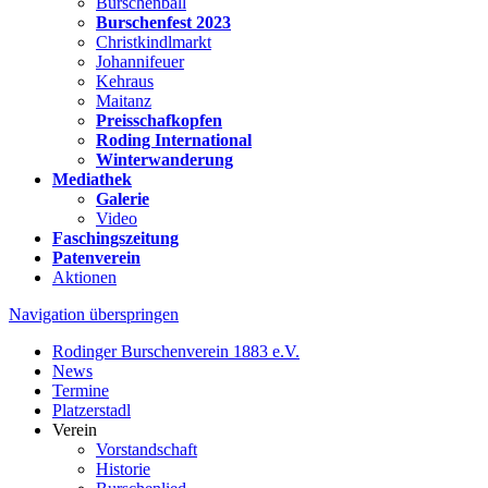
Burschenball
Burschenfest 2023
Christkindlmarkt
Johannifeuer
Kehraus
Maitanz
Preisschafkopfen
Roding International
Winterwanderung
Mediathek
Galerie
Video
Faschingszeitung
Patenverein
Aktionen
Navigation überspringen
Rodinger Burschenverein 1883 e.V.
News
Termine
Platzerstadl
Verein
Vorstandschaft
Historie