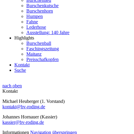
Burschenlied
Burschenkutsche
Burschenhorn
Humpen
Fahne
Lederhose
Ausstellung: 140 Jahre
Highlights
Burschenball
Faschingszeitung
Maitanz
Preisschafkopfen
Kontakt
Suche
nach oben
Kontakt
Michael Heuberger (1. Vorstand)
kontakt@bv-roding.de
Johannes Hornauer (Kassier)
kassier@bv-roding.de
Informationen
Navigation überspringen