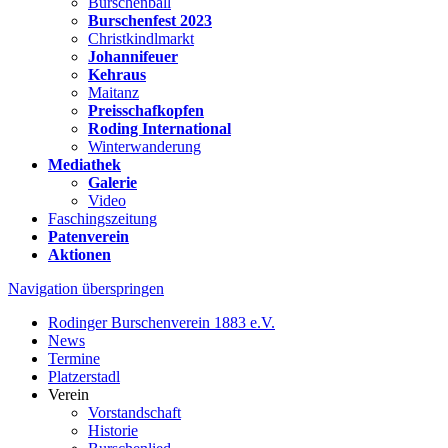
Burschenball
Burschenfest 2023
Christkindlmarkt
Johannifeuer
Kehraus
Maitanz
Preisschafkopfen
Roding International
Winterwanderung
Mediathek
Galerie
Video
Faschingszeitung
Patenverein
Aktionen
Navigation überspringen
Rodinger Burschenverein 1883 e.V.
News
Termine
Platzerstadl
Verein
Vorstandschaft
Historie