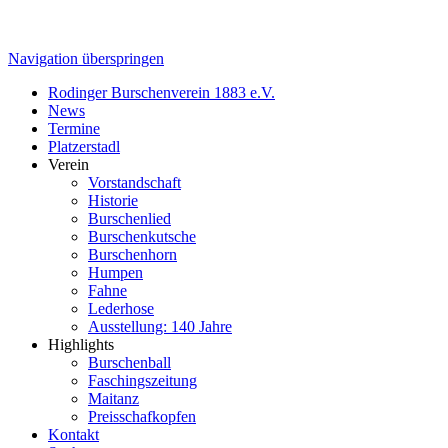
Navigation überspringen
Rodinger Burschenverein 1883 e.V.
News
Termine
Platzerstadl
Verein
Vorstandschaft
Historie
Burschenlied
Burschenkutsche
Burschenhorn
Humpen
Fahne
Lederhose
Ausstellung: 140 Jahre
Highlights
Burschenball
Faschingszeitung
Maitanz
Preisschafkopfen
Kontakt