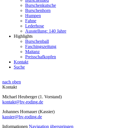
Burschenlied
Burschenkutsche
Burschenhorn
Humpen
Fahne
Lederhose
Ausstellung: 140 Jahre
Highlights
Burschenball
Faschingszeitung
Maitanz
Preisschafkopfen
Kontakt
Suche
nach oben
Kontakt
Michael Heuberger (1. Vorstand)
kontakt@bv-roding.de
Johannes Hornauer (Kassier)
kassier@bv-roding.de
Informationen
Navigation überspringen