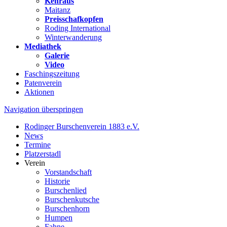
Kehraus
Maitanz
Preisschafkopfen
Roding International
Winterwanderung
Mediathek
Galerie
Video
Faschingszeitung
Patenverein
Aktionen
Navigation überspringen
Rodinger Burschenverein 1883 e.V.
News
Termine
Platzerstadl
Verein
Vorstandschaft
Historie
Burschenlied
Burschenkutsche
Burschenhorn
Humpen
Fahne