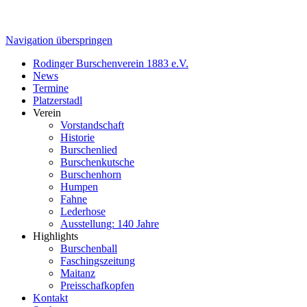
Navigation überspringen
Rodinger Burschenverein 1883 e.V.
News
Termine
Platzerstadl
Verein
Vorstandschaft
Historie
Burschenlied
Burschenkutsche
Burschenhorn
Humpen
Fahne
Lederhose
Ausstellung: 140 Jahre
Highlights
Burschenball
Faschingszeitung
Maitanz
Preisschafkopfen
Kontakt