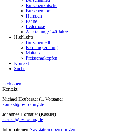
Burschenlied
Burschenkutsche
Burschenhorn
Humpen
Fahne
Lederhose
Ausstellung: 140 Jahre
Highlights
Burschenball
Faschingszeitung
Maitanz
Preisschafkopfen
Kontakt
Suche
nach oben
Kontakt
Michael Heuberger (1. Vorstand)
kontakt@bv-roding.de
Johannes Hornauer (Kassier)
kassier@bv-roding.de
Informationen
Navigation überspringen