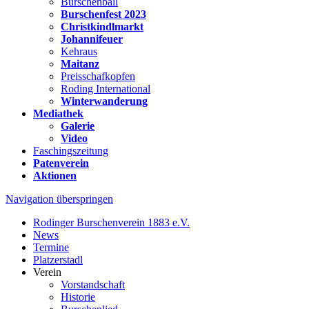
Burschenball
Burschenfest 2023
Christkindlmarkt
Johannifeuer
Kehraus
Maitanz
Preisschafkopfen
Roding International
Winterwanderung
Mediathek
Galerie
Video
Faschingszeitung
Patenverein
Aktionen
Navigation überspringen
Rodinger Burschenverein 1883 e.V.
News
Termine
Platzerstadl
Verein
Vorstandschaft
Historie