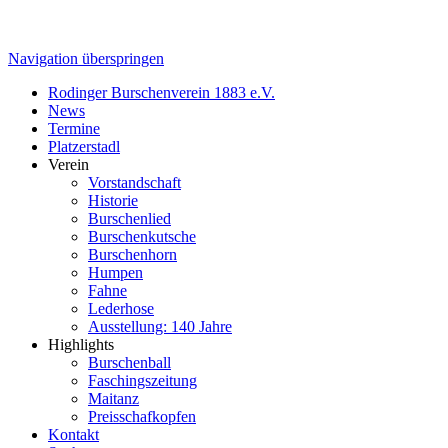
Navigation überspringen
Rodinger Burschenverein 1883 e.V.
News
Termine
Platzerstadl
Verein
Vorstandschaft
Historie
Burschenlied
Burschenkutsche
Burschenhorn
Humpen
Fahne
Lederhose
Ausstellung: 140 Jahre
Highlights
Burschenball
Faschingszeitung
Maitanz
Preisschafkopfen
Kontakt