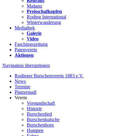
Kehraus
Maitanz
Preisschafkopfen
Roding International
Winterwanderung
Mediathek
Galerie
Video
Faschingszeitung
Patenverein
Aktionen
Navigation überspringen
Rodinger Burschenverein 1883 e.V.
News
Termine
Platzerstadl
Verein
Vorstandschaft
Historie
Burschenlied
Burschenkutsche
Burschenhorn
Humpen
Fahne