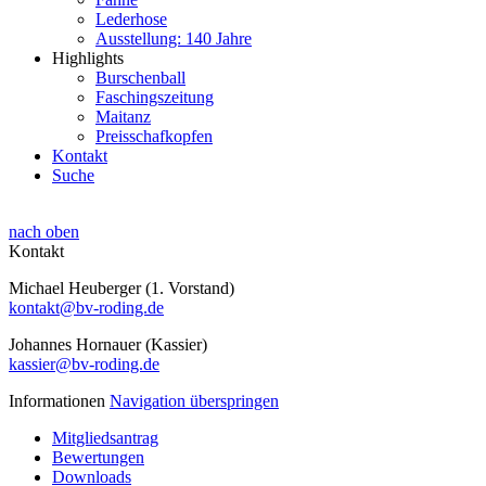
Lederhose
Ausstellung: 140 Jahre
Highlights
Burschenball
Faschingszeitung
Maitanz
Preisschafkopfen
Kontakt
Suche
nach oben
Kontakt
Michael Heuberger (1. Vorstand)
kontakt@bv-roding.de
Johannes Hornauer (Kassier)
kassier@bv-roding.de
Informationen
Navigation überspringen
Mitgliedsantrag
Bewertungen
Downloads