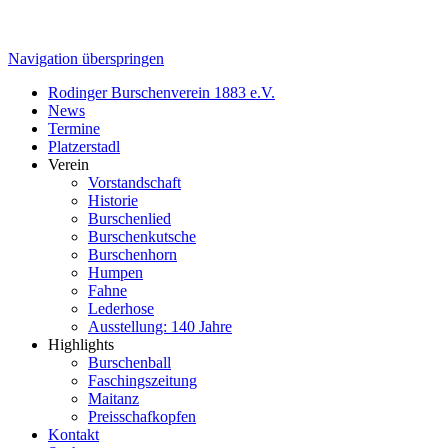
Navigation überspringen
Rodinger Burschenverein 1883 e.V.
News
Termine
Platzerstadl
Verein
Vorstandschaft
Historie
Burschenlied
Burschenkutsche
Burschenhorn
Humpen
Fahne
Lederhose
Ausstellung: 140 Jahre
Highlights
Burschenball
Faschingszeitung
Maitanz
Preisschafkopfen
Kontakt