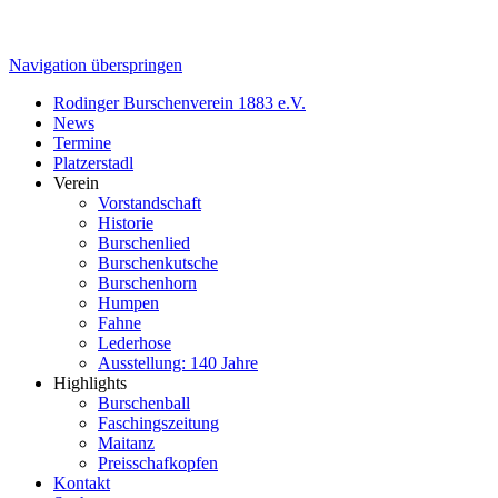
Navigation überspringen
Rodinger Burschenverein 1883 e.V.
News
Termine
Platzerstadl
Verein
Vorstandschaft
Historie
Burschenlied
Burschenkutsche
Burschenhorn
Humpen
Fahne
Lederhose
Ausstellung: 140 Jahre
Highlights
Burschenball
Faschingszeitung
Maitanz
Preisschafkopfen
Kontakt