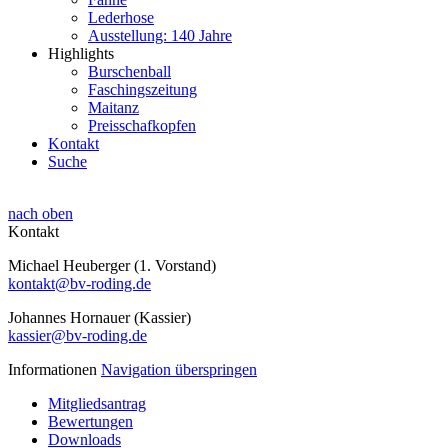
Lederhose
Ausstellung: 140 Jahre
Highlights
Burschenball
Faschingszeitung
Maitanz
Preisschafkopfen
Kontakt
Suche
nach oben
Kontakt
Michael Heuberger (1. Vorstand)
kontakt@bv-roding.de
Johannes Hornauer (Kassier)
kassier@bv-roding.de
Informationen
Navigation überspringen
Mitgliedsantrag
Bewertungen
Downloads