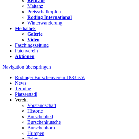
Kehraus
Maitanz
Preisschafkopfen
Roding International
Winterwanderung
Mediathek
Galerie
Video
Faschingszeitung
Patenverein
Aktionen
Navigation überspringen
Rodinger Burschenverein 1883 e.V.
News
Termine
Platzerstadl
Verein
Vorstandschaft
Historie
Burschenlied
Burschenkutsche
Burschenhorn
Humpen
Fahne