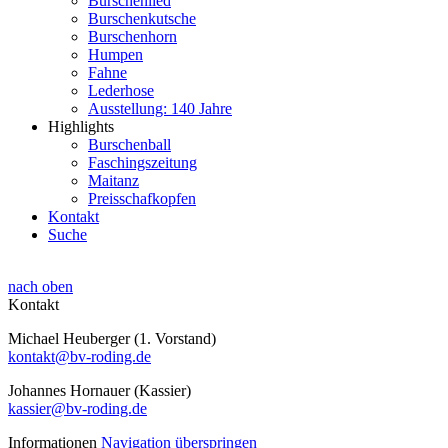
Burschenlied
Burschenkutsche
Burschenhorn
Humpen
Fahne
Lederhose
Ausstellung: 140 Jahre
Highlights
Burschenball
Faschingszeitung
Maitanz
Preisschafkopfen
Kontakt
Suche
nach oben
Kontakt
Michael Heuberger (1. Vorstand)
kontakt@bv-roding.de
Johannes Hornauer (Kassier)
kassier@bv-roding.de
Informationen
Navigation überspringen