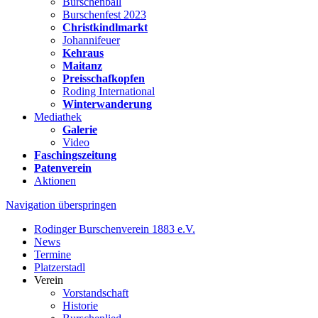
Burschenball
Burschenfest 2023
Christkindlmarkt
Johannifeuer
Kehraus
Maitanz
Preisschafkopfen
Roding International
Winterwanderung
Mediathek
Galerie
Video
Faschingszeitung
Patenverein
Aktionen
Navigation überspringen
Rodinger Burschenverein 1883 e.V.
News
Termine
Platzerstadl
Verein
Vorstandschaft
Historie