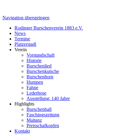
Navigation überspringen
Rodinger Burschenverein 1883 e.V.
News
Termine
Platzerstadl
Verein
Vorstandschaft
Historie
Burschenlied
Burschenkutsche
Burschenhorn
Humpen
Fahne
Lederhose
Ausstellung: 140 Jahre
Highlights
Burschenball
Faschingszeitung
Maitanz
Preisschafkopfen
Kontakt