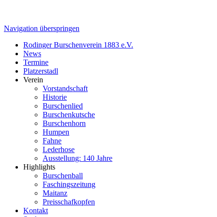
Navigation überspringen
Rodinger Burschenverein 1883 e.V.
News
Termine
Platzerstadl
Verein
Vorstandschaft
Historie
Burschenlied
Burschenkutsche
Burschenhorn
Humpen
Fahne
Lederhose
Ausstellung: 140 Jahre
Highlights
Burschenball
Faschingszeitung
Maitanz
Preisschafkopfen
Kontakt