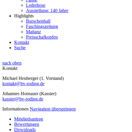
Lederhose
Ausstellung: 140 Jahre
Highlights
Burschenball
Faschingszeitung
Maitanz
Preisschafkopfen
Kontakt
Suche
nach oben
Kontakt
Michael Heuberger (1. Vorstand)
kontakt@bv-roding.de
Johannes Hornauer (Kassier)
kassier@bv-roding.de
Informationen
Navigation überspringen
Mitgliedsantrag
Bewertungen
Downloads