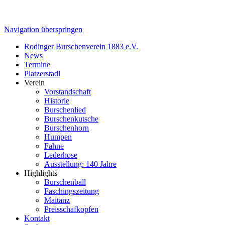
Navigation überspringen
Rodinger Burschenverein 1883 e.V.
News
Termine
Platzerstadl
Verein
Vorstandschaft
Historie
Burschenlied
Burschenkutsche
Burschenhorn
Humpen
Fahne
Lederhose
Ausstellung: 140 Jahre
Highlights
Burschenball
Faschingszeitung
Maitanz
Preisschafkopfen
Kontakt