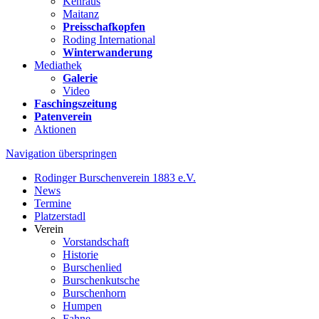
Kehraus
Maitanz
Preisschafkopfen
Roding International
Winterwanderung
Mediathek
Galerie
Video
Faschingszeitung
Patenverein
Aktionen
Navigation überspringen
Rodinger Burschenverein 1883 e.V.
News
Termine
Platzerstadl
Verein
Vorstandschaft
Historie
Burschenlied
Burschenkutsche
Burschenhorn
Humpen
Fahne