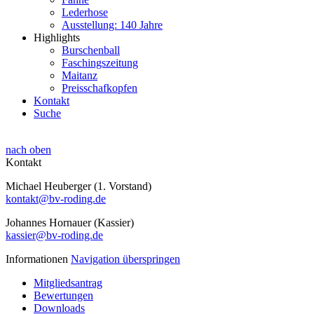
Lederhose
Ausstellung: 140 Jahre
Highlights
Burschenball
Faschingszeitung
Maitanz
Preisschafkopfen
Kontakt
Suche
nach oben
Kontakt
Michael Heuberger (1. Vorstand)
kontakt@bv-roding.de
Johannes Hornauer (Kassier)
kassier@bv-roding.de
Informationen
Navigation überspringen
Mitgliedsantrag
Bewertungen
Downloads