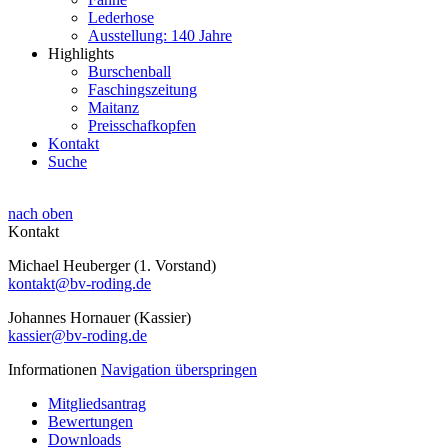
Lederhose
Ausstellung: 140 Jahre
Highlights
Burschenball
Faschingszeitung
Maitanz
Preisschafkopfen
Kontakt
Suche
nach oben
Kontakt
Michael Heuberger (1. Vorstand)
kontakt@bv-roding.de
Johannes Hornauer (Kassier)
kassier@bv-roding.de
Informationen
Navigation überspringen
Mitgliedsantrag
Bewertungen
Downloads