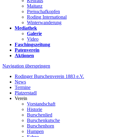
Kehraus
Maitanz
Preisschafkopfen
Roding International
Winterwanderung
Mediathek
Galerie
Video
Faschingszeitung
Patenverein
Aktionen
Navigation überspringen
Rodinger Burschenverein 1883 e.V.
News
Termine
Platzerstadl
Verein
Vorstandschaft
Historie
Burschenlied
Burschenkutsche
Burschenhorn
Humpen
Fahne