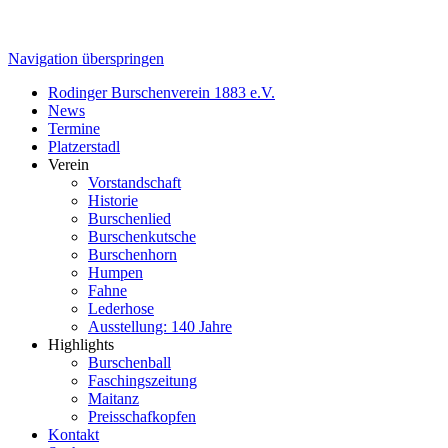
Navigation überspringen
Rodinger Burschenverein 1883 e.V.
News
Termine
Platzerstadl
Verein
Vorstandschaft
Historie
Burschenlied
Burschenkutsche
Burschenhorn
Humpen
Fahne
Lederhose
Ausstellung: 140 Jahre
Highlights
Burschenball
Faschingszeitung
Maitanz
Preisschafkopfen
Kontakt