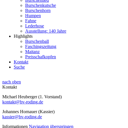
Burschenlied
Burschenkutsche
Burschenhorn
Humpen
Fahne
Lederhose
Ausstellung: 140 Jahre
Highlights
Burschenball
Faschingszeitung
Maitanz
Preisschafkopfen
Kontakt
Suche
nach oben
Kontakt
Michael Heuberger (1. Vorstand)
kontakt@bv-roding.de
Johannes Hornauer (Kassier)
kassier@bv-roding.de
Informationen
Navigation überspringen