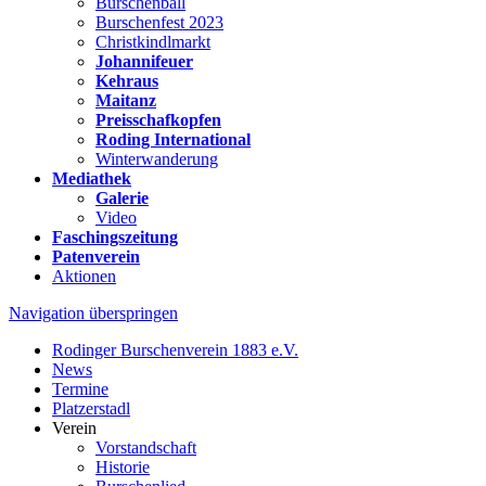
Burschenball
Burschenfest 2023
Christkindlmarkt
Johannifeuer
Kehraus
Maitanz
Preisschafkopfen
Roding International
Winterwanderung
Mediathek
Galerie
Video
Faschingszeitung
Patenverein
Aktionen
Navigation überspringen
Rodinger Burschenverein 1883 e.V.
News
Termine
Platzerstadl
Verein
Vorstandschaft
Historie