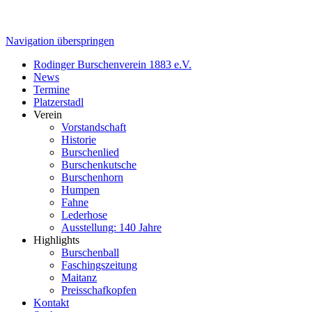
Navigation überspringen
Rodinger Burschenverein 1883 e.V.
News
Termine
Platzerstadl
Verein
Vorstandschaft
Historie
Burschenlied
Burschenkutsche
Burschenhorn
Humpen
Fahne
Lederhose
Ausstellung: 140 Jahre
Highlights
Burschenball
Faschingszeitung
Maitanz
Preisschafkopfen
Kontakt