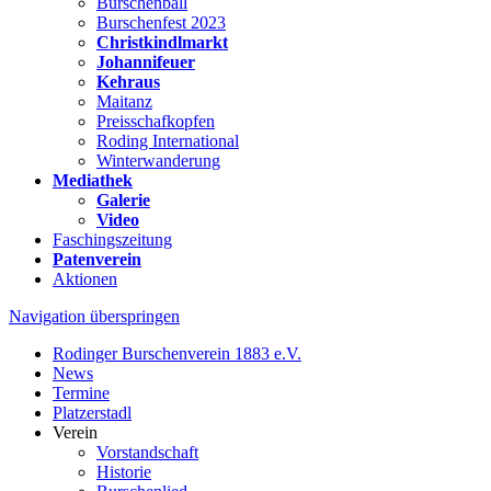
Burschenball
Burschenfest 2023
Christkindlmarkt
Johannifeuer
Kehraus
Maitanz
Preisschafkopfen
Roding International
Winterwanderung
Mediathek
Galerie
Video
Faschingszeitung
Patenverein
Aktionen
Navigation überspringen
Rodinger Burschenverein 1883 e.V.
News
Termine
Platzerstadl
Verein
Vorstandschaft
Historie