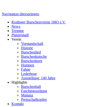
Navigation überspringen
Rodinger Burschenverein 1883 e.V.
News
Termine
Platzerstadl
Verein
Vorstandschaft
Historie
Burschenlied
Burschenkutsche
Burschenhorn
Humpen
Fahne
Lederhose
Ausstellung: 140 Jahre
Highlights
Burschenball
Faschingszeitung
Maitanz
Preisschafkopfen
Kontakt