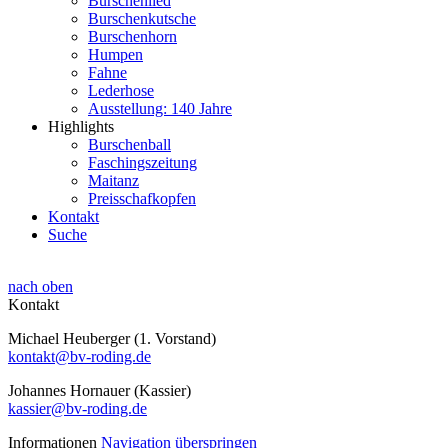
Burschenlied
Burschenkutsche
Burschenhorn
Humpen
Fahne
Lederhose
Ausstellung: 140 Jahre
Highlights
Burschenball
Faschingszeitung
Maitanz
Preisschafkopfen
Kontakt
Suche
nach oben
Kontakt
Michael Heuberger (1. Vorstand)
kontakt@bv-roding.de
Johannes Hornauer (Kassier)
kassier@bv-roding.de
Informationen
Navigation überspringen