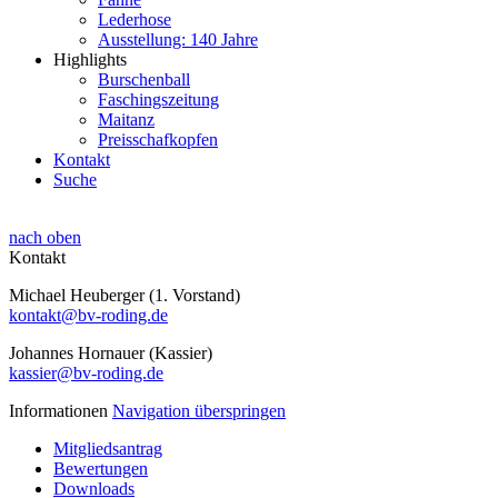
Lederhose
Ausstellung: 140 Jahre
Highlights
Burschenball
Faschingszeitung
Maitanz
Preisschafkopfen
Kontakt
Suche
nach oben
Kontakt
Michael Heuberger (1. Vorstand)
kontakt@bv-roding.de
Johannes Hornauer (Kassier)
kassier@bv-roding.de
Informationen
Navigation überspringen
Mitgliedsantrag
Bewertungen
Downloads