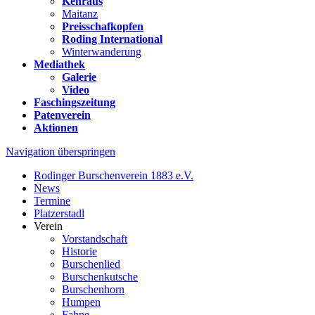
Kehraus
Maitanz
Preisschafkopfen
Roding International
Winterwanderung
Mediathek
Galerie
Video
Faschingszeitung
Patenverein
Aktionen
Navigation überspringen
Rodinger Burschenverein 1883 e.V.
News
Termine
Platzerstadl
Verein
Vorstandschaft
Historie
Burschenlied
Burschenkutsche
Burschenhorn
Humpen
Fahne