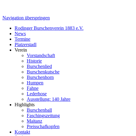
Navigation überspringen
Rodinger Burschenverein 1883 e.V.
News
Termine
Platzerstadl
Verein
Vorstandschaft
Historie
Burschenlied
Burschenkutsche
Burschenhorn
Humpen
Fahne
Lederhose
Ausstellung: 140 Jahre
Highlights
Burschenball
Faschingszeitung
Maitanz
Preisschafkopfen
Kontakt