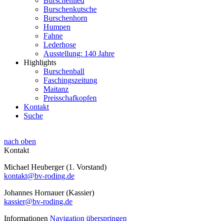
Burschenlied
Burschenkutsche
Burschenhorn
Humpen
Fahne
Lederhose
Ausstellung: 140 Jahre
Highlights
Burschenball
Faschingszeitung
Maitanz
Preisschafkopfen
Kontakt
Suche
nach oben
Kontakt
Michael Heuberger (1. Vorstand)
kontakt@bv-roding.de
Johannes Hornauer (Kassier)
kassier@bv-roding.de
Informationen
Navigation überspringen