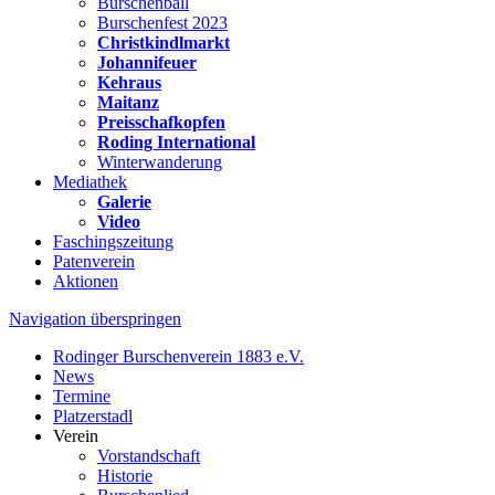
Burschenball
Burschenfest 2023
Christkindlmarkt
Johannifeuer
Kehraus
Maitanz
Preisschafkopfen
Roding International
Winterwanderung
Mediathek
Galerie
Video
Faschingszeitung
Patenverein
Aktionen
Navigation überspringen
Rodinger Burschenverein 1883 e.V.
News
Termine
Platzerstadl
Verein
Vorstandschaft
Historie