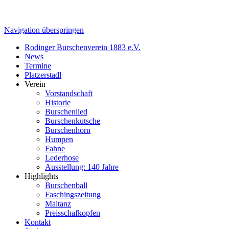
Navigation überspringen
Rodinger Burschenverein 1883 e.V.
News
Termine
Platzerstadl
Verein
Vorstandschaft
Historie
Burschenlied
Burschenkutsche
Burschenhorn
Humpen
Fahne
Lederhose
Ausstellung: 140 Jahre
Highlights
Burschenball
Faschingszeitung
Maitanz
Preisschafkopfen
Kontakt