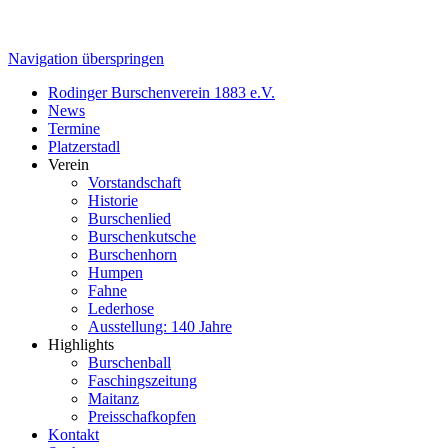
Navigation überspringen
Rodinger Burschenverein 1883 e.V.
News
Termine
Platzerstadl
Verein
Vorstandschaft
Historie
Burschenlied
Burschenkutsche
Burschenhorn
Humpen
Fahne
Lederhose
Ausstellung: 140 Jahre
Highlights
Burschenball
Faschingszeitung
Maitanz
Preisschafkopfen
Kontakt