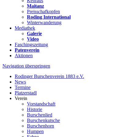
Kehraus
Maitanz
Preisschafkopfen
Roding International
Winterwanderung
Mediathek
Galerie
Video
Faschingszeitung
Patenverein
Aktionen
Navigation überspringen
Rodinger Burschenverein 1883 e.V.
News
Termine
Platzerstadl
Verein
Vorstandschaft
Historie
Burschenlied
Burschenkutsche
Burschenhorn
Humpen
Fahne