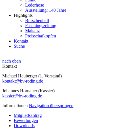
Lederhose
Ausstellung: 140 Jahre
Highlights
Burschenball
Faschingszeitung
Maitanz
Preisschafkopfen
Kontakt
Suche
nach oben
Kontakt
Michael Heuberger (1. Vorstand)
kontakt@bv-roding.de
Johannes Hornauer (Kassier)
kassier@bv-roding.de
Informationen
Navigation überspringen
Mitgliedsantrag
Bewertungen
Downloads