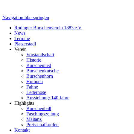
Navigation überspringen
Rodinger Burschenverein 1883 e.V.
News
Termine
Platzerstadl
Verein
Vorstandschaft
Historie
Burschenlied
Burschenkutsche
Burschenhorn
Humpen
Fahne
Lederhose
Ausstellung: 140 Jahre
Highlights
Burschenball
Faschingszeitung
Maitanz
Preisschafkopfen
Kontakt