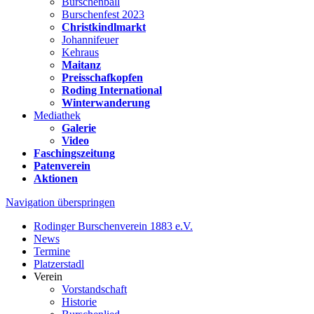
Burschenball
Burschenfest 2023
Christkindlmarkt
Johannifeuer
Kehraus
Maitanz
Preisschafkopfen
Roding International
Winterwanderung
Mediathek
Galerie
Video
Faschingszeitung
Patenverein
Aktionen
Navigation überspringen
Rodinger Burschenverein 1883 e.V.
News
Termine
Platzerstadl
Verein
Vorstandschaft
Historie