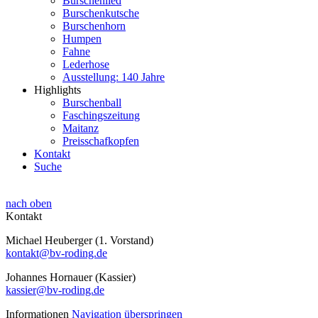
Burschenlied
Burschenkutsche
Burschenhorn
Humpen
Fahne
Lederhose
Ausstellung: 140 Jahre
Highlights
Burschenball
Faschingszeitung
Maitanz
Preisschafkopfen
Kontakt
Suche
nach oben
Kontakt
Michael Heuberger (1. Vorstand)
kontakt@bv-roding.de
Johannes Hornauer (Kassier)
kassier@bv-roding.de
Informationen
Navigation überspringen