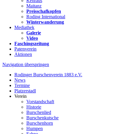
Kehraus
Maitanz
Preisschafkopfen
Roding International
Winterwanderung
Mediathek
Galerie
Video
Faschingszeitung
Patenverein
Aktionen
Navigation überspringen
Rodinger Burschenverein 1883 e.V.
News
Termine
Platzerstadl
Verein
Vorstandschaft
Historie
Burschenlied
Burschenkutsche
Burschenhorn
Humpen
Fahne