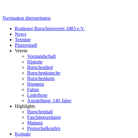
Navigation überspringen
Rodinger Burschenverein 1883 e.V.
News
Termine
Platzerstadl
Verein
Vorstandschaft
Historie
Burschenlied
Burschenkutsche
Burschenhorn
Humpen
Fahne
Lederhose
Ausstellung: 140 Jahre
Highlights
Burschenball
Faschingszeitung
Maitanz
Preisschafkopfen
Kontakt