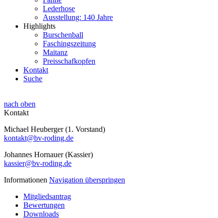
Lederhose
Ausstellung: 140 Jahre
Highlights
Burschenball
Faschingszeitung
Maitanz
Preisschafkopfen
Kontakt
Suche
nach oben
Kontakt
Michael Heuberger (1. Vorstand)
kontakt@bv-roding.de
Johannes Hornauer (Kassier)
kassier@bv-roding.de
Informationen
Navigation überspringen
Mitgliedsantrag
Bewertungen
Downloads