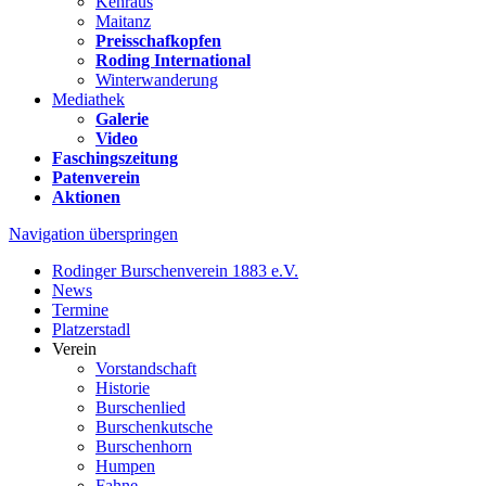
Kehraus
Maitanz
Preisschafkopfen
Roding International
Winterwanderung
Mediathek
Galerie
Video
Faschingszeitung
Patenverein
Aktionen
Navigation überspringen
Rodinger Burschenverein 1883 e.V.
News
Termine
Platzerstadl
Verein
Vorstandschaft
Historie
Burschenlied
Burschenkutsche
Burschenhorn
Humpen
Fahne