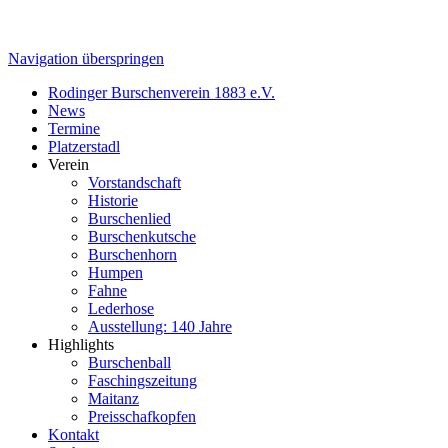
Navigation überspringen
Rodinger Burschenverein 1883 e.V.
News
Termine
Platzerstadl
Verein
Vorstandschaft
Historie
Burschenlied
Burschenkutsche
Burschenhorn
Humpen
Fahne
Lederhose
Ausstellung: 140 Jahre
Highlights
Burschenball
Faschingszeitung
Maitanz
Preisschafkopfen
Kontakt