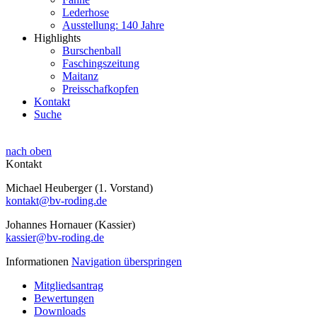
Lederhose
Ausstellung: 140 Jahre
Highlights
Burschenball
Faschingszeitung
Maitanz
Preisschafkopfen
Kontakt
Suche
nach oben
Kontakt
Michael Heuberger (1. Vorstand)
kontakt@bv-roding.de
Johannes Hornauer (Kassier)
kassier@bv-roding.de
Informationen
Navigation überspringen
Mitgliedsantrag
Bewertungen
Downloads