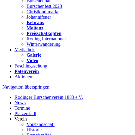
Burschenball
Burschenfest 2023
Christkindlmarkt
Johannifeuer
Kehraus
Maitanz
Preisschafkopfen
Roding International
Winterwanderung
Mediathek
Galerie
Video
Faschingszeitung
Patenverein
Aktionen
Navigation überspringen
Rodinger Burschenverein 1883 e.V.
News
Termine
Platzerstadl
Verein
Vorstandschaft
Historie