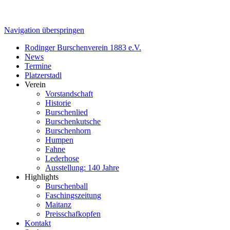
Navigation überspringen
Rodinger Burschenverein 1883 e.V.
News
Termine
Platzerstadl
Verein
Vorstandschaft
Historie
Burschenlied
Burschenkutsche
Burschenhorn
Humpen
Fahne
Lederhose
Ausstellung: 140 Jahre
Highlights
Burschenball
Faschingszeitung
Maitanz
Preisschafkopfen
Kontakt