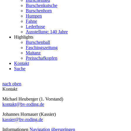
Burschenlied
Burschenkutsche
Burschenhorn
Humpen
Fahne
Lederhose
Ausstellung: 140 Jahre
Highlights
Burschenball
Faschingszeitung
Maitanz
Preisschafkopfen
Kontakt
Suche
nach oben
Kontakt
Michael Heuberger (1. Vorstand)
kontakt@bv-roding.de
Johannes Hornauer (Kassier)
kassier@bv-roding.de
Informationen
Navigation überspringen