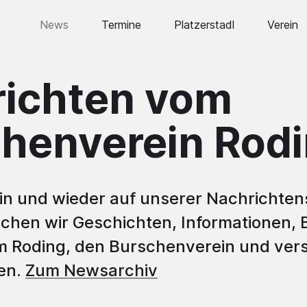
News
Termine
Platzerstadl
Verein
Vorstand
ichten vom
Historie
Burschen
henverein Rod
Bursche
Bursche
Humpen
n und wieder auf unserer Nachrichtens
lichen wir Geschichten, Informationen, 
Fahne
m Roding, den Burschenverein und ver
Lederho
en.
Zum Newsarchiv
Ausstell
Jahre