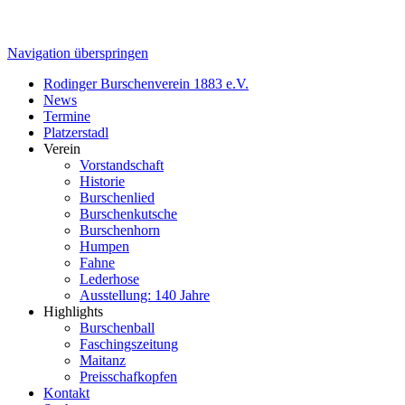
Navigation überspringen
Rodinger Burschenverein 1883 e.V.
News
Termine
Platzerstadl
Verein
Vorstandschaft
Historie
Burschenlied
Burschenkutsche
Burschenhorn
Humpen
Fahne
Lederhose
Ausstellung: 140 Jahre
Highlights
Burschenball
Faschingszeitung
Maitanz
Preisschafkopfen
Kontakt