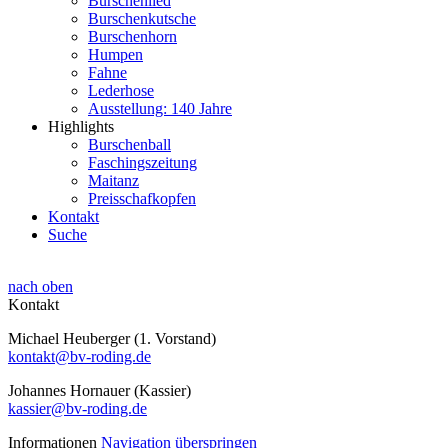
Burschenlied
Burschenkutsche
Burschenhorn
Humpen
Fahne
Lederhose
Ausstellung: 140 Jahre
Highlights
Burschenball
Faschingszeitung
Maitanz
Preisschafkopfen
Kontakt
Suche
nach oben
Kontakt
Michael Heuberger (1. Vorstand)
kontakt@bv-roding.de
Johannes Hornauer (Kassier)
kassier@bv-roding.de
Informationen
Navigation überspringen