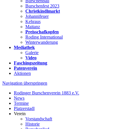
Burschenball
Burschenfest 2023
Christkindlmarkt
Johannifeuer
Kehraus
Maitanz
Preisschafkopfen
Roding International
Winterwanderung
Mediathek
Galerie
Video
Faschingszeitung
Patenverein
Aktionen
Navigation überspringen
Rodinger Burschenverein 1883 e.V.
News
Termine
Platzerstadl
Verein
Vorstandschaft
Historie