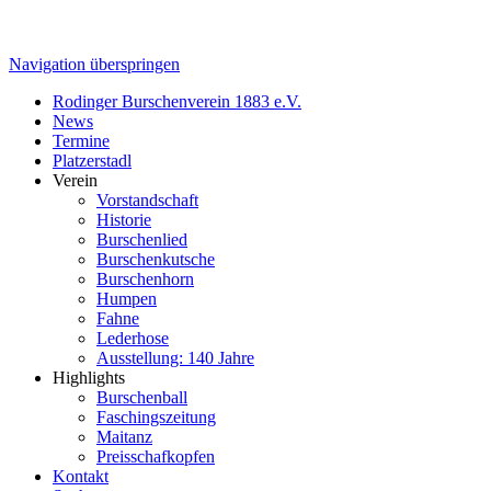
Navigation überspringen
Rodinger Burschenverein 1883 e.V.
News
Termine
Platzerstadl
Verein
Vorstandschaft
Historie
Burschenlied
Burschenkutsche
Burschenhorn
Humpen
Fahne
Lederhose
Ausstellung: 140 Jahre
Highlights
Burschenball
Faschingszeitung
Maitanz
Preisschafkopfen
Kontakt