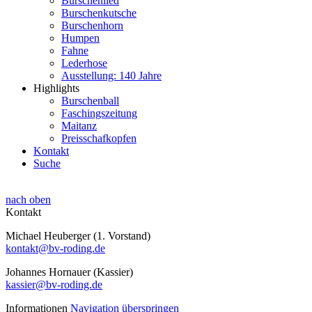
Burschenlied
Burschenkutsche
Burschenhorn
Humpen
Fahne
Lederhose
Ausstellung: 140 Jahre
Highlights
Burschenball
Faschingszeitung
Maitanz
Preisschafkopfen
Kontakt
Suche
nach oben
Kontakt
Michael Heuberger (1. Vorstand)
kontakt@bv-roding.de
Johannes Hornauer (Kassier)
kassier@bv-roding.de
Informationen
Navigation überspringen