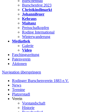
Burschenball
Burschenfest 2023
Christkindlmarkt
Johannifeuer
Kehraus
Maitanz
Preisschafkopfen
Roding International
Winterwanderung
Mediathek
Galerie
Video
Faschingszeitung
Patenverein
Aktionen
Navigation überspringen
Rodinger Burschenverein 1883 e.V.
News
Termine
Platzerstadl
Verein
Vorstandschaft
Historie