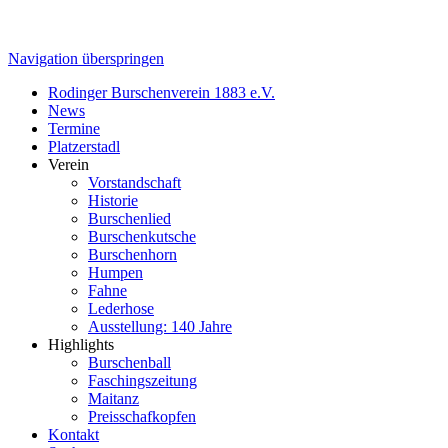
Navigation überspringen
Rodinger Burschenverein 1883 e.V.
News
Termine
Platzerstadl
Verein
Vorstandschaft
Historie
Burschenlied
Burschenkutsche
Burschenhorn
Humpen
Fahne
Lederhose
Ausstellung: 140 Jahre
Highlights
Burschenball
Faschingszeitung
Maitanz
Preisschafkopfen
Kontakt