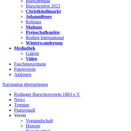
Burschenball
Burschenfest 2023
Christkindlmarkt
Johannifeuer
Kehraus
Maitanz
Preisschafkopfen
Roding International
Winterwanderung
Mediathek
Galerie
Video
Faschingszeitung
Patenverein
Aktionen
Navigation überspringen
Rodinger Burschenverein 1883 e.V.
News
Termine
Platzerstadl
Verein
Vorstandschaft
Historie