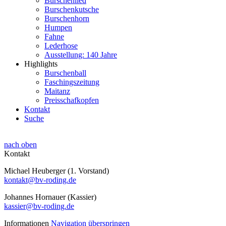
Burschenlied
Burschenkutsche
Burschenhorn
Humpen
Fahne
Lederhose
Ausstellung: 140 Jahre
Highlights
Burschenball
Faschingszeitung
Maitanz
Preisschafkopfen
Kontakt
Suche
nach oben
Kontakt
Michael Heuberger (1. Vorstand)
kontakt@bv-roding.de
Johannes Hornauer (Kassier)
kassier@bv-roding.de
Informationen
Navigation überspringen