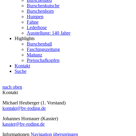
Burschenlied
Burschenkutsche
Burschenhorn
Humpen
Fahne
Lederhose
Ausstellung: 140 Jahre
Highlights
Burschenball
Faschingszeitung
Maitanz
Preisschafkopfen
Kontakt
Suche
nach oben
Kontakt
Michael Heuberger (1. Vorstand)
kontakt@bv-roding.de
Johannes Hornauer (Kassier)
kassier@bv-roding.de
Informationen
Navigation überspringen