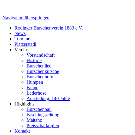
Navigation überspringen
Rodinger Burschenverein 1883 e.V.
News
Termine
Platzerstadl
Verein
Vorstandschaft
Historie
Burschenlied
Burschenkutsche
Burschenhorn
Humpen
Fahne
Lederhose
Ausstellung: 140 Jahre
Highlights
Burschenball
Faschingszeitung
Maitanz
Preisschafkopfen
Kontakt