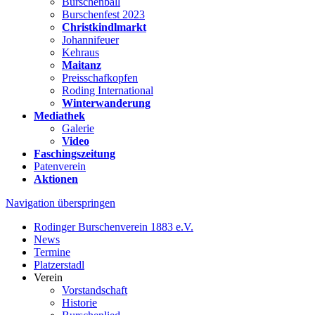
Burschenball
Burschenfest 2023
Christkindlmarkt
Johannifeuer
Kehraus
Maitanz
Preisschafkopfen
Roding International
Winterwanderung
Mediathek
Galerie
Video
Faschingszeitung
Patenverein
Aktionen
Navigation überspringen
Rodinger Burschenverein 1883 e.V.
News
Termine
Platzerstadl
Verein
Vorstandschaft
Historie