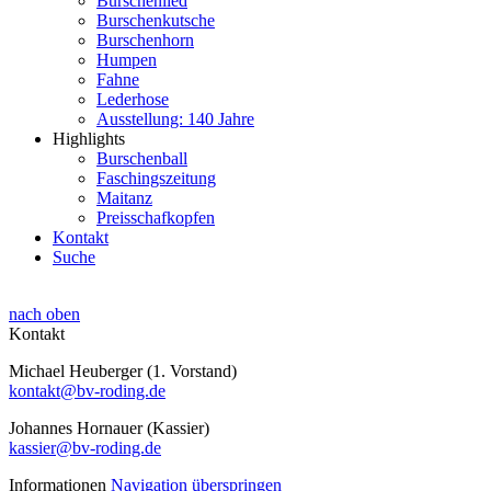
Burschenlied
Burschenkutsche
Burschenhorn
Humpen
Fahne
Lederhose
Ausstellung: 140 Jahre
Highlights
Burschenball
Faschingszeitung
Maitanz
Preisschafkopfen
Kontakt
Suche
nach oben
Kontakt
Michael Heuberger (1. Vorstand)
kontakt@bv-roding.de
Johannes Hornauer (Kassier)
kassier@bv-roding.de
Informationen
Navigation überspringen