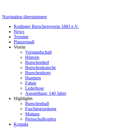
Navigation überspringen
Rodinger Burschenverein 1883 e.V.
News
Termine
Platzerstadl
Verein
Vorstandschaft
Historie
Burschenlied
Burschenkutsche
Burschenhorn
Humpen
Fahne
Lederhose
Ausstellung: 140 Jahre
Highlights
Burschenball
Faschingszeitung
Maitanz
Preisschafkopfen
Kontakt