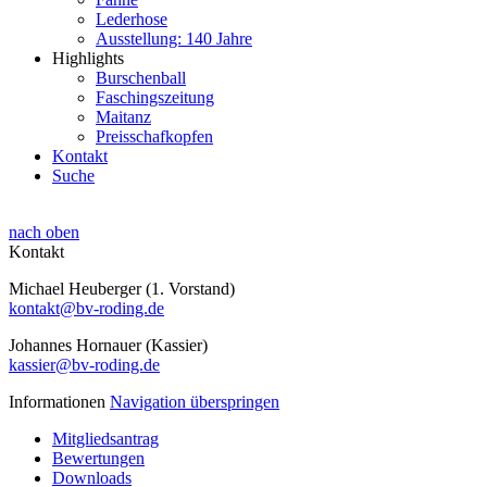
Lederhose
Ausstellung: 140 Jahre
Highlights
Burschenball
Faschingszeitung
Maitanz
Preisschafkopfen
Kontakt
Suche
nach oben
Kontakt
Michael Heuberger (1. Vorstand)
kontakt@bv-roding.de
Johannes Hornauer (Kassier)
kassier@bv-roding.de
Informationen
Navigation überspringen
Mitgliedsantrag
Bewertungen
Downloads