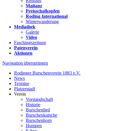
Kehraus
Maitanz
Preisschafkopfen
Roding International
Winterwanderung
Mediathek
Galerie
Video
Faschingszeitung
Patenverein
Aktionen
Navigation überspringen
Rodinger Burschenverein 1883 e.V.
News
Termine
Platzerstadl
Verein
Vorstandschaft
Historie
Burschenlied
Burschenkutsche
Burschenhorn
Humpen
Fahne