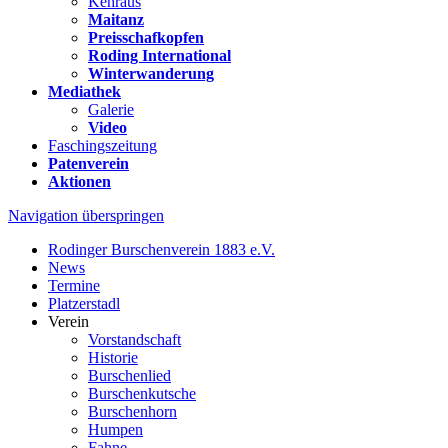
Kehraus
Maitanz
Preisschafkopfen
Roding International
Winterwanderung
Mediathek
Galerie
Video
Faschingszeitung
Patenverein
Aktionen
Navigation überspringen
Rodinger Burschenverein 1883 e.V.
News
Termine
Platzerstadl
Verein
Vorstandschaft
Historie
Burschenlied
Burschenkutsche
Burschenhorn
Humpen
Fahne