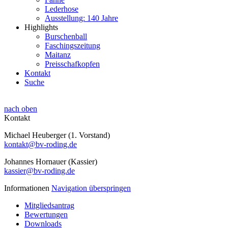
Lederhose
Ausstellung: 140 Jahre
Highlights
Burschenball
Faschingszeitung
Maitanz
Preisschafkopfen
Kontakt
Suche
nach oben
Kontakt
Michael Heuberger (1. Vorstand)
kontakt@bv-roding.de
Johannes Hornauer (Kassier)
kassier@bv-roding.de
Informationen
Navigation überspringen
Mitgliedsantrag
Bewertungen
Downloads