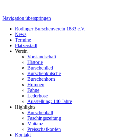
Navigation überspringen
Rodinger Burschenverein 1883 e.V.
News
Termine
Platzerstadl
Verein
Vorstandschaft
Historie
Burschenlied
Burschenkutsche
Burschenhorn
Humpen
Fahne
Lederhose
Ausstellung: 140 Jahre
Highlights
Burschenball
Faschingszeitung
Maitanz
Preisschafkopfen
Kontakt