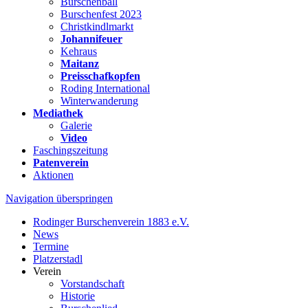
Burschenball
Burschenfest 2023
Christkindlmarkt
Johannifeuer
Kehraus
Maitanz
Preisschafkopfen
Roding International
Winterwanderung
Mediathek
Galerie
Video
Faschingszeitung
Patenverein
Aktionen
Navigation überspringen
Rodinger Burschenverein 1883 e.V.
News
Termine
Platzerstadl
Verein
Vorstandschaft
Historie