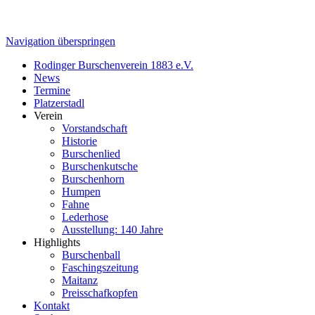
Navigation überspringen
Rodinger Burschenverein 1883 e.V.
News
Termine
Platzerstadl
Verein
Vorstandschaft
Historie
Burschenlied
Burschenkutsche
Burschenhorn
Humpen
Fahne
Lederhose
Ausstellung: 140 Jahre
Highlights
Burschenball
Faschingszeitung
Maitanz
Preisschafkopfen
Kontakt