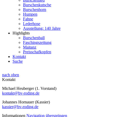
Burschenlied
Burschenkutsche
Burschenhorn
Humpen
Fahne
Lederhose
Ausstellung: 140 Jahre
Highlights
Burschenball
Faschingszeitung
Maitanz
Preisschafkopfen
Kontakt
Suche
nach oben
Kontakt
Michael Heuberger (1. Vorstand)
kontakt@bv-roding.de
Johannes Hornauer (Kassier)
kassier@bv-roding.de
Informationen
Navigation überspringen