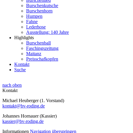
Burschenlied
Burschenkutsche
Burschenhorn
Humpen
Fahne
Lederhose
Ausstellung: 140 Jahre
Highlights
Burschenball
Faschingszeitung
Maitanz
Preisschafkopfen
Kontakt
Suche
nach oben
Kontakt
Michael Heuberger (1. Vorstand)
kontakt@bv-roding.de
Johannes Hornauer (Kassier)
kassier@bv-roding.de
Informationen
Navigation überspringen