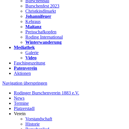
Burschenball
Burschenfest 2023
Christkindlmarkt
Johannifeuer
Kehraus
Maitanz
Preisschafkopfen
Roding International
Winterwanderung
Mediathek
Galerie
Video
Faschingszeitung
Patenverein
Aktionen
Navigation überspringen
Rodinger Burschenverein 1883 e.V.
News
Termine
Platzerstadl
Verein
Vorstandschaft
Historie