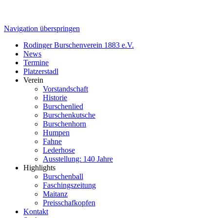
Navigation überspringen
Rodinger Burschenverein 1883 e.V.
News
Termine
Platzerstadl
Verein
Vorstandschaft
Historie
Burschenlied
Burschenkutsche
Burschenhorn
Humpen
Fahne
Lederhose
Ausstellung: 140 Jahre
Highlights
Burschenball
Faschingszeitung
Maitanz
Preisschafkopfen
Kontakt