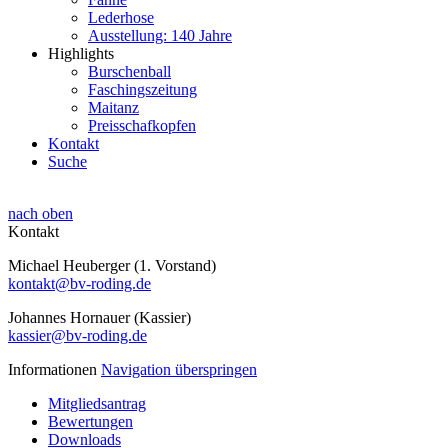
Lederhose
Ausstellung: 140 Jahre
Highlights
Burschenball
Faschingszeitung
Maitanz
Preisschafkopfen
Kontakt
Suche
nach oben
Kontakt
Michael Heuberger (1. Vorstand)
kontakt@bv-roding.de
Johannes Hornauer (Kassier)
kassier@bv-roding.de
Informationen
Navigation überspringen
Mitgliedsantrag
Bewertungen
Downloads