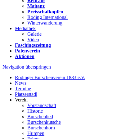
Kehraus
Maitanz
Preisschafkopfen
Roding International
Winterwanderung
Mediathek
Galerie
Video
Faschingszeitung
Patenverein
Aktionen
Navigation überspringen
Rodinger Burschenverein 1883 e.V.
News
Termine
Platzerstadl
Verein
Vorstandschaft
Historie
Burschenlied
Burschenkutsche
Burschenhorn
Humpen
Fahne