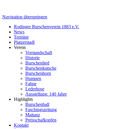
Navigation überspringen
Rodinger Burschenverein 1883 e.V.
News
Termine
Platzerstadl
Verein
Vorstandschaft
Historie
Burschenlied
Burschenkutsche
Burschenhorn
Humpen
Fahne
Lederhose
Ausstellung: 140 Jahre
Highlights
Burschenball
Faschingszeitung
Maitanz
Preisschafkopfen
Kontakt