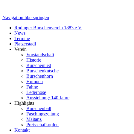
Navigation überspringen
Rodinger Burschenverein 1883 e.V.
News
Termine
Platzerstadl
Verein
Vorstandschaft
Historie
Burschenlied
Burschenkutsche
Burschenhorn
Humpen
Fahne
Lederhose
Ausstellung: 140 Jahre
Highlights
Burschenball
Faschingszeitung
Maitanz
Preisschafkopfen
Kontakt