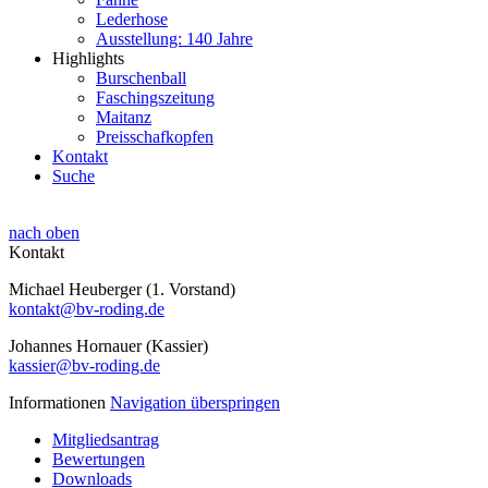
Lederhose
Ausstellung: 140 Jahre
Highlights
Burschenball
Faschingszeitung
Maitanz
Preisschafkopfen
Kontakt
Suche
nach oben
Kontakt
Michael Heuberger (1. Vorstand)
kontakt@bv-roding.de
Johannes Hornauer (Kassier)
kassier@bv-roding.de
Informationen
Navigation überspringen
Mitgliedsantrag
Bewertungen
Downloads