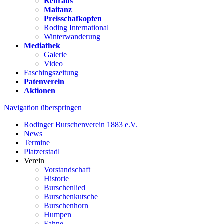
Kehraus
Maitanz
Preisschafkopfen
Roding International
Winterwanderung
Mediathek
Galerie
Video
Faschingszeitung
Patenverein
Aktionen
Navigation überspringen
Rodinger Burschenverein 1883 e.V.
News
Termine
Platzerstadl
Verein
Vorstandschaft
Historie
Burschenlied
Burschenkutsche
Burschenhorn
Humpen
Fahne