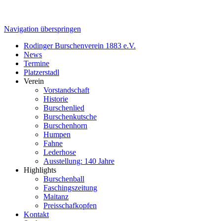
Navigation überspringen
Rodinger Burschenverein 1883 e.V.
News
Termine
Platzerstadl
Verein
Vorstandschaft
Historie
Burschenlied
Burschenkutsche
Burschenhorn
Humpen
Fahne
Lederhose
Ausstellung: 140 Jahre
Highlights
Burschenball
Faschingszeitung
Maitanz
Preisschafkopfen
Kontakt