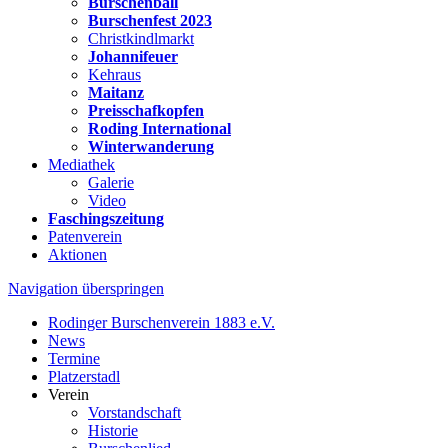
Burschenball
Burschenfest 2023
Christkindlmarkt
Johannifeuer
Kehraus
Maitanz
Preisschafkopfen
Roding International
Winterwanderung
Mediathek
Galerie
Video
Faschingszeitung
Patenverein
Aktionen
Navigation überspringen
Rodinger Burschenverein 1883 e.V.
News
Termine
Platzerstadl
Verein
Vorstandschaft
Historie