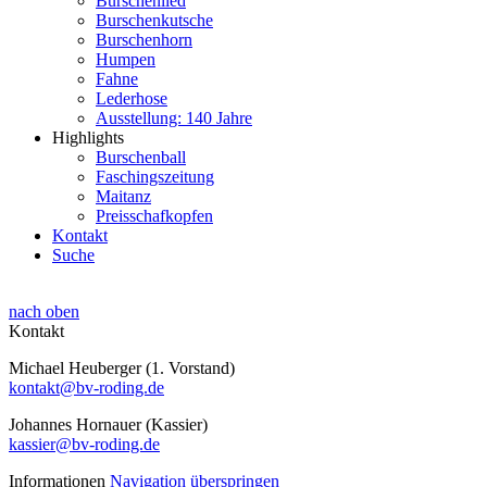
Burschenlied
Burschenkutsche
Burschenhorn
Humpen
Fahne
Lederhose
Ausstellung: 140 Jahre
Highlights
Burschenball
Faschingszeitung
Maitanz
Preisschafkopfen
Kontakt
Suche
nach oben
Kontakt
Michael Heuberger (1. Vorstand)
kontakt@bv-roding.de
Johannes Hornauer (Kassier)
kassier@bv-roding.de
Informationen
Navigation überspringen