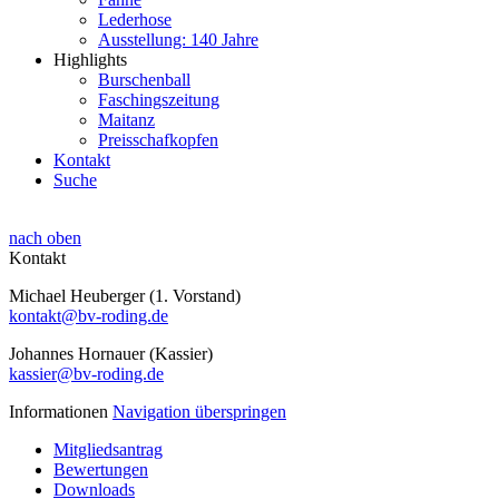
Lederhose
Ausstellung: 140 Jahre
Highlights
Burschenball
Faschingszeitung
Maitanz
Preisschafkopfen
Kontakt
Suche
nach oben
Kontakt
Michael Heuberger (1. Vorstand)
kontakt@bv-roding.de
Johannes Hornauer (Kassier)
kassier@bv-roding.de
Informationen
Navigation überspringen
Mitgliedsantrag
Bewertungen
Downloads