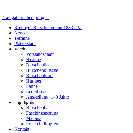
Navigation überspringen
Rodinger Burschenverein 1883 e.V.
News
Termine
Platzerstadl
Verein
Vorstandschaft
Historie
Burschenlied
Burschenkutsche
Burschenhorn
Humpen
Fahne
Lederhose
Ausstellung: 140 Jahre
Highlights
Burschenball
Faschingszeitung
Maitanz
Preisschafkopfen
Kontakt