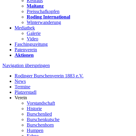
Kehraus
Maitanz
Preisschafkopfen
Roding International
Winterwanderung
Mediathek
Galerie
Video
Faschingszeitung
Patenverein
Aktionen
Navigation überspringen
Rodinger Burschenverein 1883 e.V.
News
Termine
Platzerstadl
Verein
Vorstandschaft
Historie
Burschenlied
Burschenkutsche
Burschenhorn
Humpen
Fahne