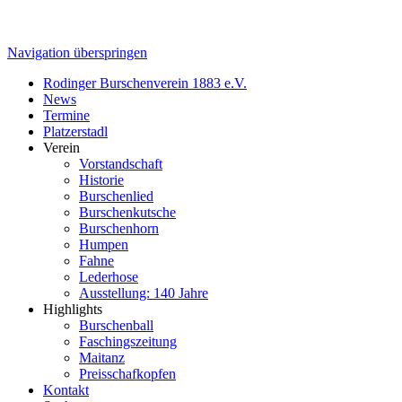
Navigation überspringen
Rodinger Burschenverein 1883 e.V.
News
Termine
Platzerstadl
Verein
Vorstandschaft
Historie
Burschenlied
Burschenkutsche
Burschenhorn
Humpen
Fahne
Lederhose
Ausstellung: 140 Jahre
Highlights
Burschenball
Faschingszeitung
Maitanz
Preisschafkopfen
Kontakt