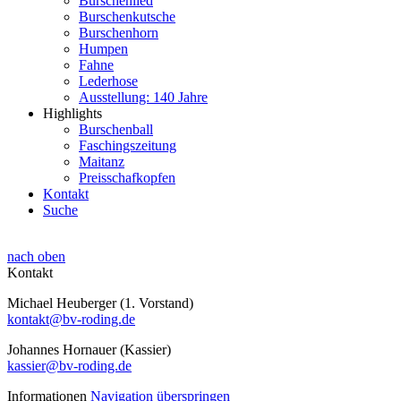
Burschenlied
Burschenkutsche
Burschenhorn
Humpen
Fahne
Lederhose
Ausstellung: 140 Jahre
Highlights
Burschenball
Faschingszeitung
Maitanz
Preisschafkopfen
Kontakt
Suche
nach oben
Kontakt
Michael Heuberger (1. Vorstand)
kontakt@bv-roding.de
Johannes Hornauer (Kassier)
kassier@bv-roding.de
Informationen
Navigation überspringen