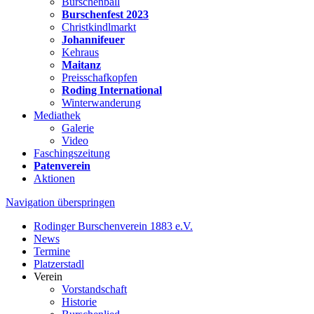
Burschenball
Burschenfest 2023
Christkindlmarkt
Johannifeuer
Kehraus
Maitanz
Preisschafkopfen
Roding International
Winterwanderung
Mediathek
Galerie
Video
Faschingszeitung
Patenverein
Aktionen
Navigation überspringen
Rodinger Burschenverein 1883 e.V.
News
Termine
Platzerstadl
Verein
Vorstandschaft
Historie