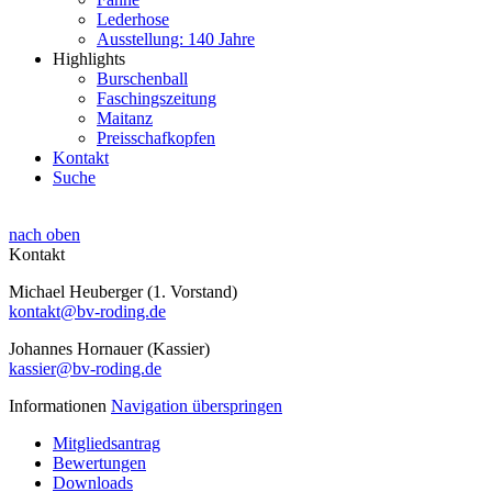
Lederhose
Ausstellung: 140 Jahre
Highlights
Burschenball
Faschingszeitung
Maitanz
Preisschafkopfen
Kontakt
Suche
nach oben
Kontakt
Michael Heuberger (1. Vorstand)
kontakt@bv-roding.de
Johannes Hornauer (Kassier)
kassier@bv-roding.de
Informationen
Navigation überspringen
Mitgliedsantrag
Bewertungen
Downloads