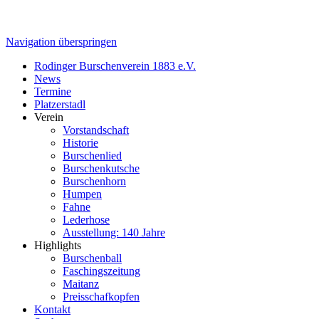
Navigation überspringen
Rodinger Burschenverein 1883 e.V.
News
Termine
Platzerstadl
Verein
Vorstandschaft
Historie
Burschenlied
Burschenkutsche
Burschenhorn
Humpen
Fahne
Lederhose
Ausstellung: 140 Jahre
Highlights
Burschenball
Faschingszeitung
Maitanz
Preisschafkopfen
Kontakt