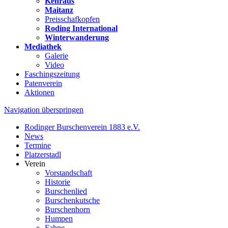
Kehraus
Maitanz
Preisschafkopfen
Roding International
Winterwanderung
Mediathek
Galerie
Video
Faschingszeitung
Patenverein
Aktionen
Navigation überspringen
Rodinger Burschenverein 1883 e.V.
News
Termine
Platzerstadl
Verein
Vorstandschaft
Historie
Burschenlied
Burschenkutsche
Burschenhorn
Humpen
Fahne