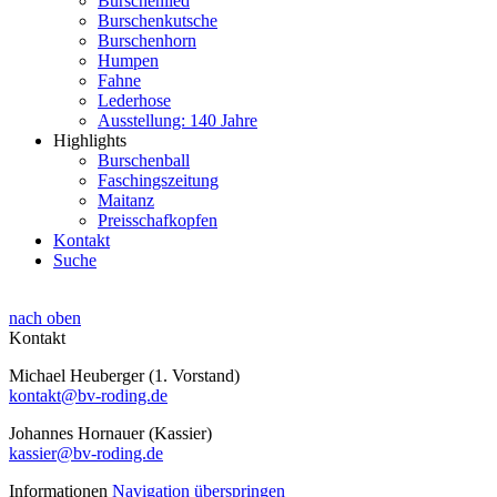
Burschenlied
Burschenkutsche
Burschenhorn
Humpen
Fahne
Lederhose
Ausstellung: 140 Jahre
Highlights
Burschenball
Faschingszeitung
Maitanz
Preisschafkopfen
Kontakt
Suche
nach oben
Kontakt
Michael Heuberger (1. Vorstand)
kontakt@bv-roding.de
Johannes Hornauer (Kassier)
kassier@bv-roding.de
Informationen
Navigation überspringen