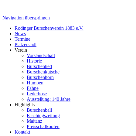
Navigation überspringen
Rodinger Burschenverein 1883 e.V.
News
Termine
Platzerstadl
Verein
Vorstandschaft
Historie
Burschenlied
Burschenkutsche
Burschenhorn
Humpen
Fahne
Lederhose
Ausstellung: 140 Jahre
Highlights
Burschenball
Faschingszeitung
Maitanz
Preisschafkopfen
Kontakt