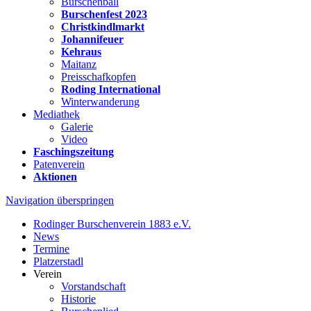
Burschenball
Burschenfest 2023
Christkindlmarkt
Johannifeuer
Kehraus
Maitanz
Preisschafkopfen
Roding International
Winterwanderung
Mediathek
Galerie
Video
Faschingszeitung
Patenverein
Aktionen
Navigation überspringen
Rodinger Burschenverein 1883 e.V.
News
Termine
Platzerstadl
Verein
Vorstandschaft
Historie