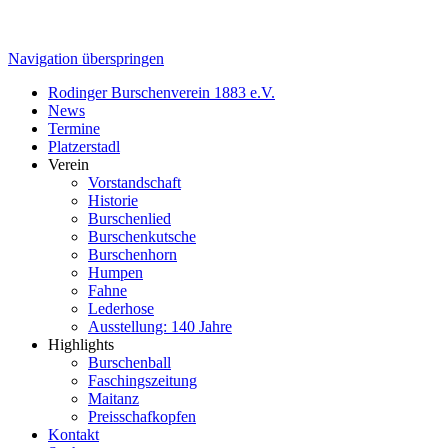
Navigation überspringen
Rodinger Burschenverein 1883 e.V.
News
Termine
Platzerstadl
Verein
Vorstandschaft
Historie
Burschenlied
Burschenkutsche
Burschenhorn
Humpen
Fahne
Lederhose
Ausstellung: 140 Jahre
Highlights
Burschenball
Faschingszeitung
Maitanz
Preisschafkopfen
Kontakt