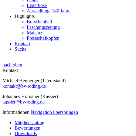
Lederhose
Ausstellung: 140 Jahre
Highlights
Burschenball
Faschingszeitung
Maitanz
Preisschafkopfen
Kontakt
Suche
nach oben
Kontakt
Michael Heuberger (1. Vorstand)
kontakt@bv-roding.de
Johannes Hornauer (Kassier)
kassier@bv-roding.de
Informationen
Navigation überspringen
Mitgliedsantrag
Bewertungen
Downloads