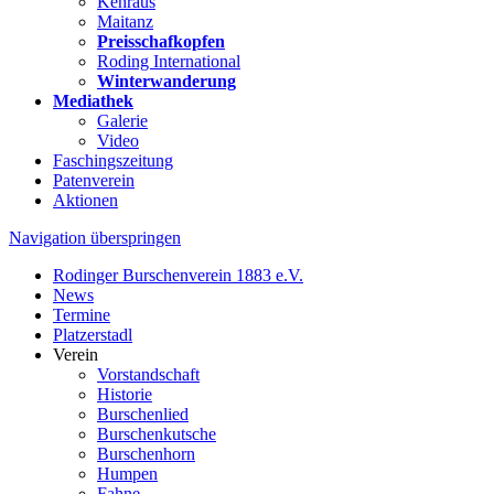
Kehraus
Maitanz
Preisschafkopfen
Roding International
Winterwanderung
Mediathek
Galerie
Video
Faschingszeitung
Patenverein
Aktionen
Navigation überspringen
Rodinger Burschenverein 1883 e.V.
News
Termine
Platzerstadl
Verein
Vorstandschaft
Historie
Burschenlied
Burschenkutsche
Burschenhorn
Humpen
Fahne