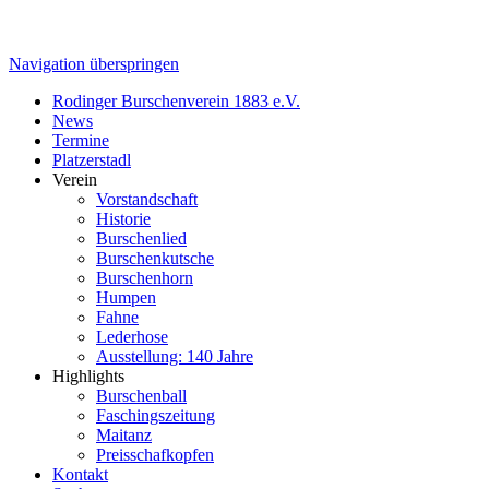
Navigation überspringen
Rodinger Burschenverein 1883 e.V.
News
Termine
Platzerstadl
Verein
Vorstandschaft
Historie
Burschenlied
Burschenkutsche
Burschenhorn
Humpen
Fahne
Lederhose
Ausstellung: 140 Jahre
Highlights
Burschenball
Faschingszeitung
Maitanz
Preisschafkopfen
Kontakt