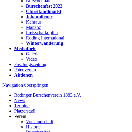
Burschenball
Burschenfest 2023
Christkindlmarkt
Johannifeuer
Kehraus
Maitanz
Preisschafkopfen
Roding International
Winterwanderung
Mediathek
Galerie
Video
Faschingszeitung
Patenverein
Aktionen
Navigation überspringen
Rodinger Burschenverein 1883 e.V.
News
Termine
Platzerstadl
Verein
Vorstandschaft
Historie