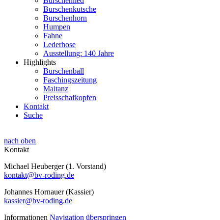
Burschenlied
Burschenkutsche
Burschenhorn
Humpen
Fahne
Lederhose
Ausstellung: 140 Jahre
Highlights
Burschenball
Faschingszeitung
Maitanz
Preisschafkopfen
Kontakt
Suche
nach oben
Kontakt
Michael Heuberger (1. Vorstand)
kontakt@bv-roding.de
Johannes Hornauer (Kassier)
kassier@bv-roding.de
Informationen
Navigation überspringen