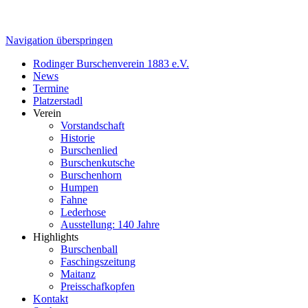
Navigation überspringen
Rodinger Burschenverein 1883 e.V.
News
Termine
Platzerstadl
Verein
Vorstandschaft
Historie
Burschenlied
Burschenkutsche
Burschenhorn
Humpen
Fahne
Lederhose
Ausstellung: 140 Jahre
Highlights
Burschenball
Faschingszeitung
Maitanz
Preisschafkopfen
Kontakt