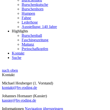
Burschenlied
Burschenkutsche
Burschenhorn
Humpen
Fahne
Lederhose
Ausstellung: 140 Jahre
Highlights
Burschenball
Faschingszeitung
Maitanz
Preisschafkopfen
Kontakt
Suche
nach oben
Kontakt
Michael Heuberger (1. Vorstand)
kontakt@bv-roding.de
Johannes Hornauer (Kassier)
kassier@bv-roding.de
Informationen
Navigation überspringen