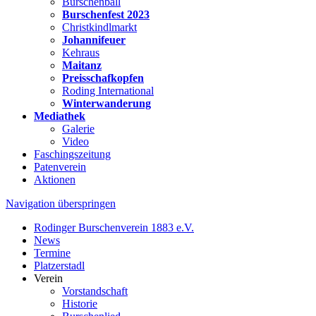
Burschenball
Burschenfest 2023
Christkindlmarkt
Johannifeuer
Kehraus
Maitanz
Preisschafkopfen
Roding International
Winterwanderung
Mediathek
Galerie
Video
Faschingszeitung
Patenverein
Aktionen
Navigation überspringen
Rodinger Burschenverein 1883 e.V.
News
Termine
Platzerstadl
Verein
Vorstandschaft
Historie