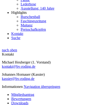
Lederhose
Ausstellung: 140 Jahre
Highlights
Burschenball
Faschingszeitung
Maitanz
Preisschafkopfen
Kontakt
Suche
nach oben
Kontakt
Michael Heuberger (1. Vorstand)
kontakt@bv-roding.de
Johannes Hornauer (Kassier)
kassier@bv-roding.de
Informationen
Navigation überspringen
Mitgliedsantrag
Bewertungen
Downloads