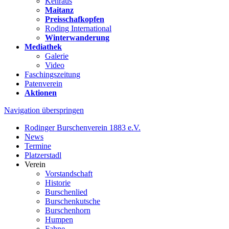
Kehraus
Maitanz
Preisschafkopfen
Roding International
Winterwanderung
Mediathek
Galerie
Video
Faschingszeitung
Patenverein
Aktionen
Navigation überspringen
Rodinger Burschenverein 1883 e.V.
News
Termine
Platzerstadl
Verein
Vorstandschaft
Historie
Burschenlied
Burschenkutsche
Burschenhorn
Humpen
Fahne