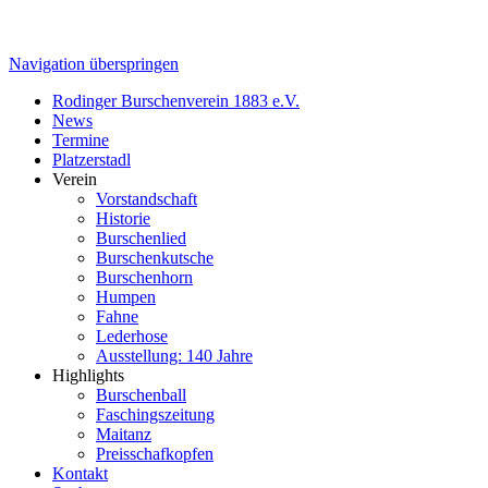
Navigation überspringen
Rodinger Burschenverein 1883 e.V.
News
Termine
Platzerstadl
Verein
Vorstandschaft
Historie
Burschenlied
Burschenkutsche
Burschenhorn
Humpen
Fahne
Lederhose
Ausstellung: 140 Jahre
Highlights
Burschenball
Faschingszeitung
Maitanz
Preisschafkopfen
Kontakt