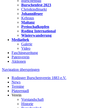
Burschenball
Burschenfest 2023
Christkindlmarkt
Johannifeuer
Kehraus
Maitanz
Preisschafkopfen
Roding International
Winterwanderung
Mediathek
Galerie
Video
Faschingszeitung
Patenverein
Aktionen
Navigation überspringen
Rodinger Burschenverein 1883 e.V.
News
Termine
Platzerstadl
Verein
Vorstandschaft
Historie