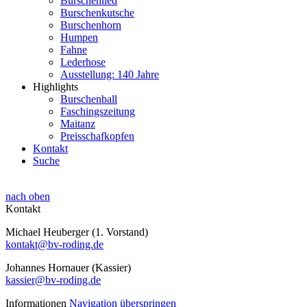
Burschenlied
Burschenkutsche
Burschenhorn
Humpen
Fahne
Lederhose
Ausstellung: 140 Jahre
Highlights
Burschenball
Faschingszeitung
Maitanz
Preisschafkopfen
Kontakt
Suche
nach oben
Kontakt
Michael Heuberger (1. Vorstand)
kontakt@bv-roding.de
Johannes Hornauer (Kassier)
kassier@bv-roding.de
Informationen
Navigation überspringen