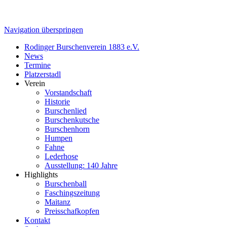
Navigation überspringen
Rodinger Burschenverein 1883 e.V.
News
Termine
Platzerstadl
Verein
Vorstandschaft
Historie
Burschenlied
Burschenkutsche
Burschenhorn
Humpen
Fahne
Lederhose
Ausstellung: 140 Jahre
Highlights
Burschenball
Faschingszeitung
Maitanz
Preisschafkopfen
Kontakt