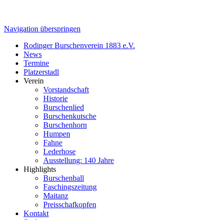
Navigation überspringen
Rodinger Burschenverein 1883 e.V.
News
Termine
Platzerstadl
Verein
Vorstandschaft
Historie
Burschenlied
Burschenkutsche
Burschenhorn
Humpen
Fahne
Lederhose
Ausstellung: 140 Jahre
Highlights
Burschenball
Faschingszeitung
Maitanz
Preisschafkopfen
Kontakt