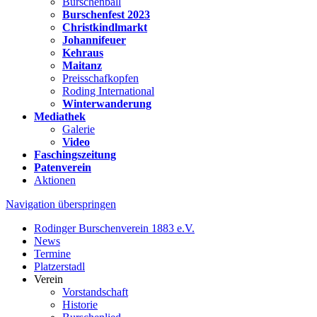
Burschenball
Burschenfest 2023
Christkindlmarkt
Johannifeuer
Kehraus
Maitanz
Preisschafkopfen
Roding International
Winterwanderung
Mediathek
Galerie
Video
Faschingszeitung
Patenverein
Aktionen
Navigation überspringen
Rodinger Burschenverein 1883 e.V.
News
Termine
Platzerstadl
Verein
Vorstandschaft
Historie