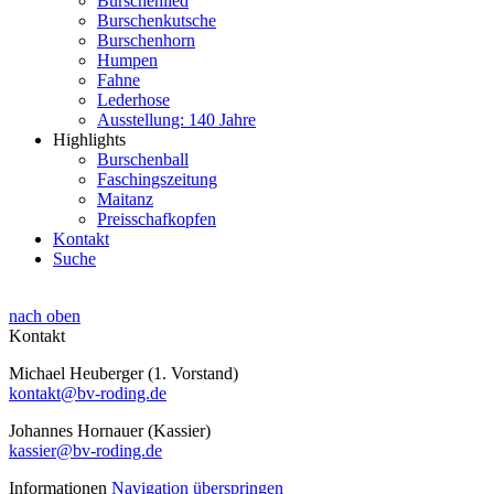
Burschenlied
Burschenkutsche
Burschenhorn
Humpen
Fahne
Lederhose
Ausstellung: 140 Jahre
Highlights
Burschenball
Faschingszeitung
Maitanz
Preisschafkopfen
Kontakt
Suche
nach oben
Kontakt
Michael Heuberger (1. Vorstand)
kontakt@bv-roding.de
Johannes Hornauer (Kassier)
kassier@bv-roding.de
Informationen
Navigation überspringen