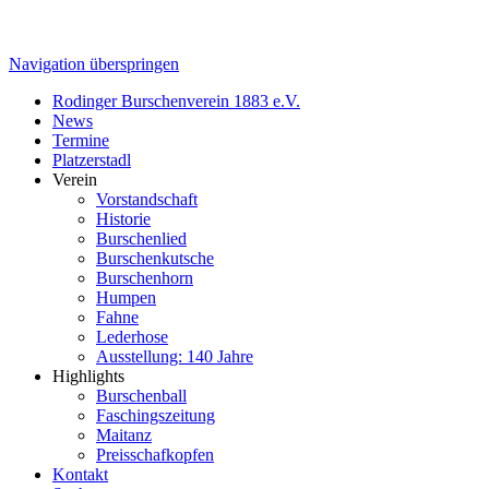
Navigation überspringen
Rodinger Burschenverein 1883 e.V.
News
Termine
Platzerstadl
Verein
Vorstandschaft
Historie
Burschenlied
Burschenkutsche
Burschenhorn
Humpen
Fahne
Lederhose
Ausstellung: 140 Jahre
Highlights
Burschenball
Faschingszeitung
Maitanz
Preisschafkopfen
Kontakt