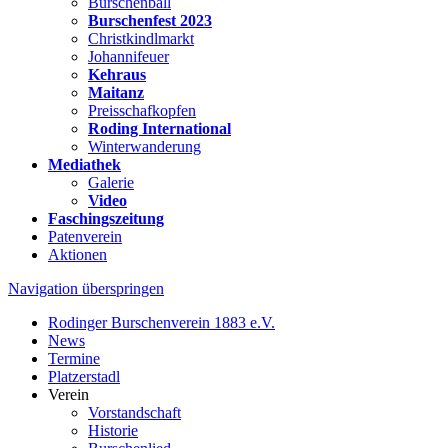
Burschenball
Burschenfest 2023
Christkindlmarkt
Johannifeuer
Kehraus
Maitanz
Preisschafkopfen
Roding International
Winterwanderung
Mediathek
Galerie
Video
Faschingszeitung
Patenverein
Aktionen
Navigation überspringen
Rodinger Burschenverein 1883 e.V.
News
Termine
Platzerstadl
Verein
Vorstandschaft
Historie