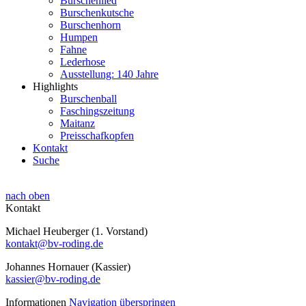
Burschenlied
Burschenkutsche
Burschenhorn
Humpen
Fahne
Lederhose
Ausstellung: 140 Jahre
Highlights
Burschenball
Faschingszeitung
Maitanz
Preisschafkopfen
Kontakt
Suche
nach oben
Kontakt
Michael Heuberger (1. Vorstand)
kontakt@bv-roding.de
Johannes Hornauer (Kassier)
kassier@bv-roding.de
Informationen
Navigation überspringen