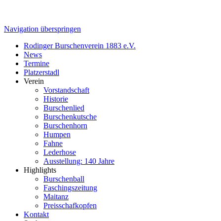
Navigation überspringen
Rodinger Burschenverein 1883 e.V.
News
Termine
Platzerstadl
Verein
Vorstandschaft
Historie
Burschenlied
Burschenkutsche
Burschenhorn
Humpen
Fahne
Lederhose
Ausstellung: 140 Jahre
Highlights
Burschenball
Faschingszeitung
Maitanz
Preisschafkopfen
Kontakt