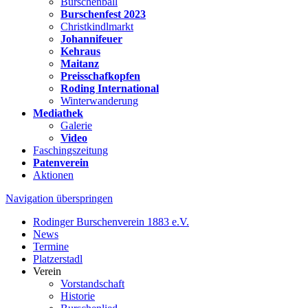
Burschenball
Burschenfest 2023
Christkindlmarkt
Johannifeuer
Kehraus
Maitanz
Preisschafkopfen
Roding International
Winterwanderung
Mediathek
Galerie
Video
Faschingszeitung
Patenverein
Aktionen
Navigation überspringen
Rodinger Burschenverein 1883 e.V.
News
Termine
Platzerstadl
Verein
Vorstandschaft
Historie