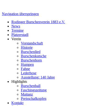
Navigation überspringen
Rodinger Burschenverein 1883 e.V.
News
Termine
Platzerstadl
Verein
Vorstandschaft
Historie
Burschenlied
Burschenkutsche
Burschenhorn
Humpen
Fahne
Lederhose
Ausstellung: 140 Jahre
Highlights
Burschenball
Faschingszeitung
Maitanz
Preisschafkopfen
Kontakt