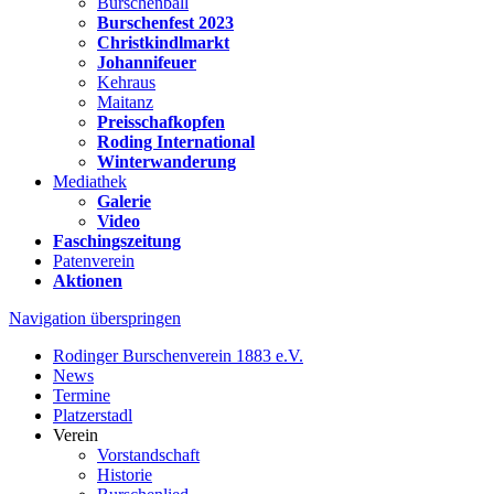
Burschenball
Burschenfest 2023
Christkindlmarkt
Johannifeuer
Kehraus
Maitanz
Preisschafkopfen
Roding International
Winterwanderung
Mediathek
Galerie
Video
Faschingszeitung
Patenverein
Aktionen
Navigation überspringen
Rodinger Burschenverein 1883 e.V.
News
Termine
Platzerstadl
Verein
Vorstandschaft
Historie