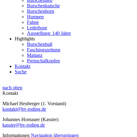
Burschenlied
Burschenkutsche
Burschenhorn
Humpen
Fahne
Lederhose
Ausstellung: 140 Jahre
Highlights
Burschenball
Faschingszeitung
Maitanz
Preisschafkopfen
Kontakt
Suche
nach oben
Kontakt
Michael Heuberger (1. Vorstand)
kontakt@bv-roding.de
Johannes Hornauer (Kassier)
kassier@bv-roding.de
Informationen
Navigation überspringen