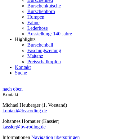
Burschenlied
Burschenkutsche
Burschenhorn
Humpen
Fahne
Lederhose
Ausstellung: 140 Jahre
Highlights
Burschenball
Faschingszeitung
Maitanz
Preisschafkopfen
Kontakt
Suche
nach oben
Kontakt
Michael Heuberger (1. Vorstand)
kontakt@bv-roding.de
Johannes Hornauer (Kassier)
kassier@bv-roding.de
Informationen
Navigation überspringen