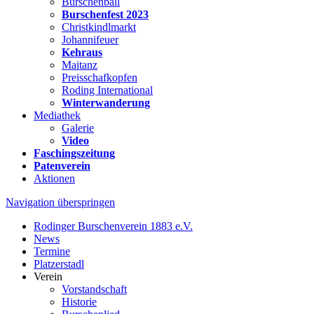
Burschenball
Burschenfest 2023
Christkindlmarkt
Johannifeuer
Kehraus
Maitanz
Preisschafkopfen
Roding International
Winterwanderung
Mediathek
Galerie
Video
Faschingszeitung
Patenverein
Aktionen
Navigation überspringen
Rodinger Burschenverein 1883 e.V.
News
Termine
Platzerstadl
Verein
Vorstandschaft
Historie