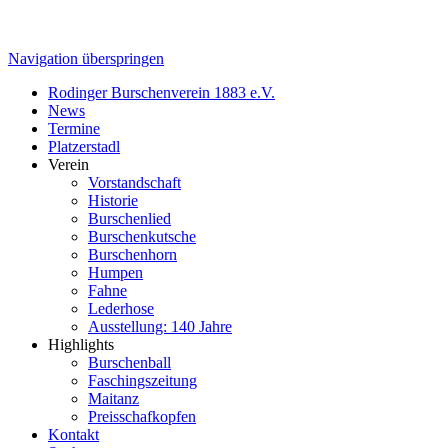
Navigation überspringen
Rodinger Burschenverein 1883 e.V.
News
Termine
Platzerstadl
Verein
Vorstandschaft
Historie
Burschenlied
Burschenkutsche
Burschenhorn
Humpen
Fahne
Lederhose
Ausstellung: 140 Jahre
Highlights
Burschenball
Faschingszeitung
Maitanz
Preisschafkopfen
Kontakt