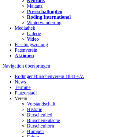
Kehraus
Maitanz
Preisschafkopfen
Roding International
Winterwanderung
Mediathek
Galerie
Video
Faschingszeitung
Patenverein
Aktionen
Navigation überspringen
Rodinger Burschenverein 1883 e.V.
News
Termine
Platzerstadl
Verein
Vorstandschaft
Historie
Burschenlied
Burschenkutsche
Burschenhorn
Humpen
Fahne