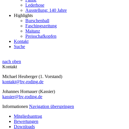
Lederhose
Ausstellung: 140 Jahre
Highlights
Burschenball
Faschingszeitung
Maitanz
Preisschafkopfen
Kontakt
Suche
nach oben
Kontakt
Michael Heuberger (1. Vorstand)
kontakt@bv-roding.de
Johannes Hornauer (Kassier)
kassier@bv-roding.de
Informationen
Navigation überspringen
Mitgliedsantrag
Bewertungen
Downloads