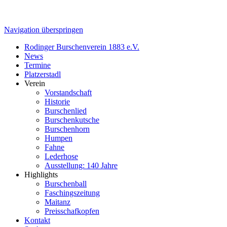
Navigation überspringen
Rodinger Burschenverein 1883 e.V.
News
Termine
Platzerstadl
Verein
Vorstandschaft
Historie
Burschenlied
Burschenkutsche
Burschenhorn
Humpen
Fahne
Lederhose
Ausstellung: 140 Jahre
Highlights
Burschenball
Faschingszeitung
Maitanz
Preisschafkopfen
Kontakt